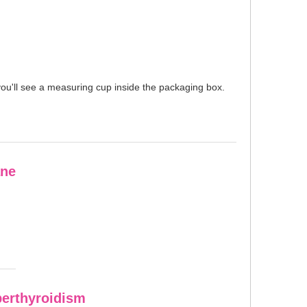
u'll see a measuring cup inside the packaging box.
ane
perthyroidism