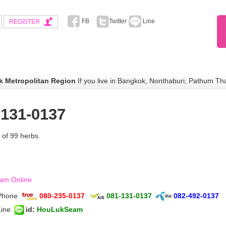
FB
Twitter
Line
REGISTER
 Metropolitan Region
If you live in Bangkok, Nonthaburi, Pathum Th
1-131-0137
 of 99 herbs.
eam Online
 Phone
080-235-0137
081-131-0137
082-492-0137
ine
id
:
HouLukSeam