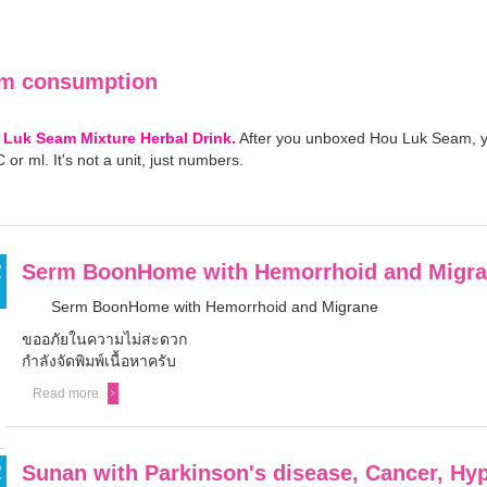
am consumption
 Luk Seam Mixture Herbal Drink.
After you unboxed Hou Luk Seam, yo
 or ml. It's not a unit, just numbers.
5
Serm BoonHome with Hemorrhoid and Migr
Serm BoonHome with Hemorrhoid and Migrane
ขออภัยในความไม่สะดวก
กำลังจัดพิมพ์เนื้อหาครับ
Read more
5
Sunan with Parkinson's disease, Cancer, Hy