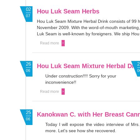
02
Hou Luk Seam Herbs
07
Hou Luk Seam Mixture Herbal Drink consists of 99 h
November 2009. With the word-of-mouth marketing, ma
Luk Seam is well-known by foreigners. We ship Hou
Read more
26
2
Hou Luk Seam Mixture Herbal Dri
06
0
Under construction!!!! Sorry for your
inconvenience!!
Read more
25
Kanokwan C. with Her Breast Cann
06
Today I will expose the video interview of Mr
more. Let's see how she recovered.