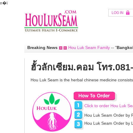
п�ї
LOG IN
Breaking News
Hou Luk Seam Family
--
"
Bangkok
ฮั้วลักเซียม.คอม โทร.08
Hou Luk Seam is the herbal chinese medicine consists
Click to order Hou Luk S
Hou Luk Seam Order by
Hou Luk Seam Order by L