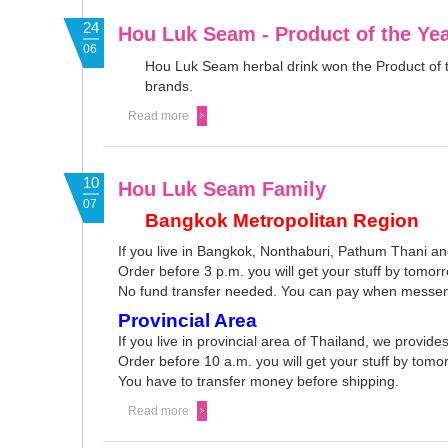
24
Hou Luk Seam - Product of the Ye
06
Hou Luk Seam herbal drink won the Product of
brands.
Read more
10
Hou Luk Seam Family
07
Bangkok Metropolitan Region
If you live in Bangkok, Nonthaburi, Pathum Thani an
Order before 3 p.m. you will get your stuff by tomor
No fund transfer needed. You can pay when messenge
Provincial Area
If you live in provincial area of Thailand, we provid
Order before 10 a.m. you will get your stuff by tomo
You have to transfer money before shipping.
Read more