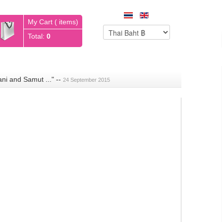
My Cart ( items)
Total:
0
ani and Samut ..."
--
24 September 2015