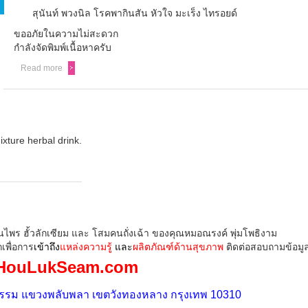
สุนันท์ พวงนิล โรคพากินสัน หัวใจ มะเร็ง ไทรอยด์
ขออภัยในความไม่สะดวก
กำลังจัดพิมพ์เนื้อหาครับ
Read more
xture herbal drink.
ุนไพร ฮั้วลักเซียม และ โสมคนถั่งเฉ้า ของคุณหมอณรงค์ พุ่มโพธิงาม
พื่อการ
เข้าถึง
แหล่งความรู้
และ
ผลิตภัณฑ์ด้านสุขภาพ
ติดต่อสอบถามข้อมูลเพ
HouLukSeam.com
ูธรรม แขวงพลับพลา เขตวังทองหลาง กรุงเทพ 10310