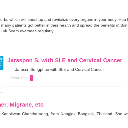
erbs which will boost up and revitalize every organs in your body. Ho
ny patients got better in their health and spread the benefits of drin
 Luk Seam overseas regularly.
5
nk
Jaraspon S. with SLE and Cervical Cancer
6
Jarassri Songphao with SLE and Cervical Cancer
Read more
er, Migrane, etc
s. Kanokwan Chantharueng, from Nongjok, Bangkok, Thailand. She was