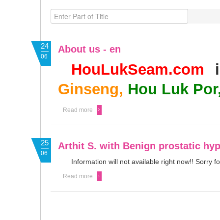
24
About us - en
06
HouLukSeam.com
i
Ginseng,
Hou Luk Por
Read more
25
Arthit S. with Benign prostatic hy
06
Information will not available right now!! Sorry 
Read more