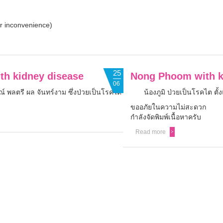
or inconvenience)
25
th kidney disease
Nong Phoom with ki
06
์ พลตรี ผล จันทร์งาม ซึ่งป่วยเป็นโรคไต
น้องภูมิ ป่วยเป็นโรคไต ตั้
ขออภัยในความไม่สะดวก
กำลังจัดพิมพ์เนื้อหาครับ
Read more