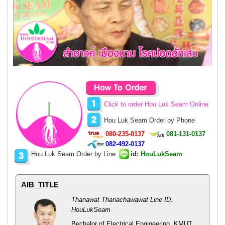
Click to order Hou Luk Seam Online
Hou Luk Seam Order by Phone
080-235-0137
081-131-0137
082-492-0137
Hou Luk Seam Order by Line
id
:
HouLukSeam
AIB_TITLE
Thanawat Thanachawawat Line ID:
HouLukSeam
Bechalor of Electrical Engineering, KMUT