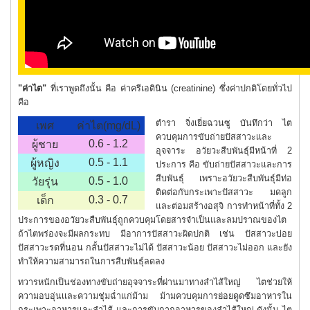
"ค่าไต"
ที่เราพูดถึงนั้น คือ ค่า
ครีเอตินิน (
creatinine) ซึ่งค่าปกติโดยทั่วไป
คือ
ตำรา
จิ่งเยี่ยฉวนซู
บันทึกว่า
ไต
เพศ
ค่าไต(mg/dL)
ควบคุมการขับถ่
ายปัสสาวะเเละ
0.6 - 1.2
ผู้ชาย
อุจจาระ อวัยวะสืบพันธุ์มีหน้าที่ 2
0.5 - 1.1
ผู้หญิง
ประการ คือ ขับถ่ายปัสสาวะและการ
สืบพันธุ์ เพราะอวัยวะสืบพันธุ์มีท่อ
0.5 - 1.0
วัยรุ่น
ติดต่อกับกระเพาะปัสสาวะ มดลูก
0.3 - 0.7
เด็ก
และต่อมสร้างอสุจิ การทำหน้าที่ทั้ง 2
ประการของอวัยวะสืบพันธุ์ถูกควบคุมโดยสารจำเป็นและลมปราณของไต
ถ้าไตพร่องจะมีผลกระทบ มีอาการปัสสาวะผิดปกติ
เช่น ปัสสาวะบ่อย
ปัสสาวะรดที่นอน กลั้นปัสสาวะไม่ได้ ปัสสาวะน้อย ปัสสาวะไม่ออก และยัง
ทำให้ความสามารถในการสืบพันธุ์ลดลง
ทวารหนักเป็นช่องทางขับถ่ายอุจจาระที่ผ่านมาทางลำไส้ใหญ่ ไตช่วยให้
ความอบอุ่นเเละความชุ่มฉ่ำแก่ม้าม ม้ามควบคุมการย่อยดูดซึมอาหารใน