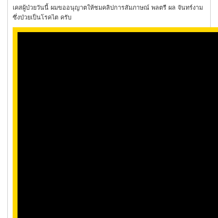
เคสผู้ป่วยวันนี้ ผมขออนุญาตให้ชมคลิปการสัมภาษณ์ พลตรี ผล จันทร์งาม
ซึ่งป่วยเป็นโรคไต ครับ