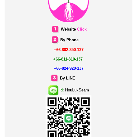
Website
Click
By Phone
+66-802-350-137
+66-811-310-137
+66-824-920-137
By LINE
id:
HouLukSeam