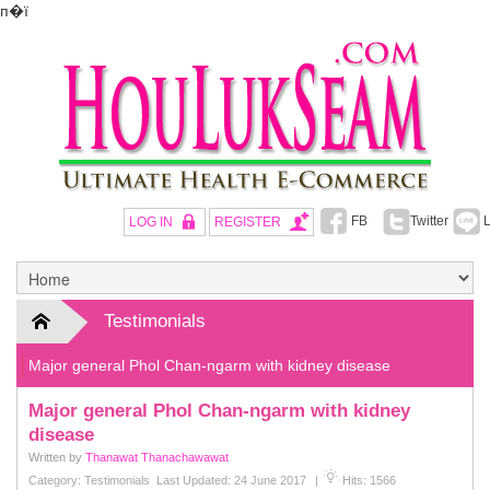
п�ї
FB
Twitter
L
LOG IN
REGISTER
Testimonials
Major general Phol Chan-ngarm with kidney disease
Major general Phol Chan-ngarm with kidney
disease
Written by
Thanawat Thanachawawat
Category:
Testimonials
Last Updated: 24 June 2017
|
Hits: 1566