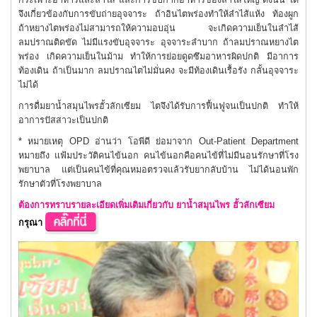
กระเพาะอาหารและลำไส้ และการขับกากอาหารของลำไส้ใหญ่ ดังนั้น
ไต
จึงเกี่ยวข้องกับการขับถ่ายอุจจาระ
ถ้า
อินไตพร่องทำให้ลำไส้แห้ง ท้องผูก
ถ้าหยางไตพร่องไม่สามารถให้ความอบอุ่น จะเกิดความเย็นในลำไส้
ลมปราณติดขัด ไม่มีแรงขับอุจจาระ อุจจาระลำบาก ถ้าลมปราณหยางไต
พร่อง เกิดความเย็นในม้าม ทำให้การย่อยดูดซึมอาหารผิดปกติ มีอาการ
ท้องเดิน ถ้าเป็นมาก ลมปราณไตไม่มั่นคง จะมีท้องเดินเรื้อรัง กลั้นอุจจาระ
ไม่ได้
การดื่มยาน้ำสมุนไพรฮั้วลักเซียม ไตจึงได้รับการฟื้นฟูจนเป็นปกติ ทำให้
อาการปัสสาวะเป็นปกติ
* หมายเหตุ
OPD อ่านว่า โอพีดี ย่อมาจาก Out-Patient Department
หมายถึง แฟ้มประวัติคนไข้นอก คนไข้นอกคือคนไข้ที่ไม่มีนอนรักษาที่โรง
พยาบาล แต่เป็นคนไข้ที่คุณหมอตรวจแล้วรับยากลับบ้าน ไม่ได้นอนพัก
รักษาตัวที่โรงพยาบาล
ต้องการทราบรายละเอียดเพิ่มเติมเกี่ยวกับ ยาน้ำสมุนไพร ฮั้วลักเซียม
กรุณา