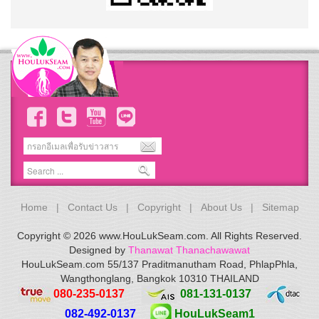
Home
Contact Us
Copyright
About Us
Sitemap
Copyright © 2026 www.HouLukSeam.com. All Rights Reserved.
Designed by
Thanawat Thanachawawat
HouLukSeam.com 55/137 Praditmanutham Road, PhlapPhla,
Wangthonglang, Bangkok 10310 THAILAND
080-235-0137
081-131-0137
082-492-0137
HouLukSeam1