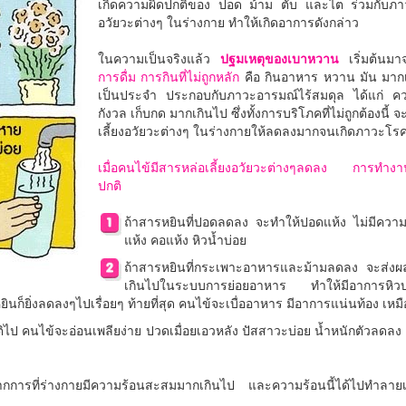
เกิดความผิดปกติของ ปอด ม้าม ตับ และไต ร่วมกับภา
อวัยวะต่างๆ ในร่างกาย ทำให้เกิดอาการดังกล่าว
ในความเป็นจริงแล้ว
ปฐมเหตุของเบาหวาน
เริ่มต้นมา
การดื่ม การกินที่ไม่ถูกหลัก
คือ กินอาหาร หวาน มัน มากเก
เป็นประจำ ประกอบกับภาวะอารมณ์ไร้สมดุล ได้แก่ 
กังวล เก็บกด มากเกินไป ซึ่งทั้งการบริโภคที่ไม่ถูกต้องนี
เลี้ยงอวัยวะต่างๆ ในร่างกายให้ลดลงมากจนเกิดภาวะโ
เมื่อคนไข้มีสารหล่อเลี้ยงอวัยวะต่างๆลดลง การทำงาน
ปกติ
ถ้าสารหยินที่ปอดลดลง จะทำให้ปอดแห้ง ไม่มีความ
แห้ง คอแห้ง หิวน้ำบ่อย
ถ้าสารหยินที่กระเพาะอาหารและม้ามลดลง จะส่งผ
เกินไปในระบบการย่อยอาหาร ทำให้มีอาการหิวบ่
นก็ยิ่งลดลงๆไปเรื่อยๆ ท้ายที่สุด คนไข้จะเบื่ออาหาร มีอาการแน่นท้อง เห
ไป คนไข้จะอ่อนเพลียง่าย ปวดเมื่อยเอวหลัง ปัสสาวะบ่อย น้ำหนักตัวลดล
รที่ร่างกายมีความร้อนสะสมมากเกินไป และความร้อนนี้ได้ไปทำลายเผา