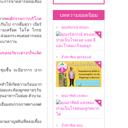
วะการขาดสารหล่อเลี้ยง
คุณจรัสภรณ์ ทรงเผ่า
ป่วยเป็นโรคเอส แอล อี
บทความยอดนิยม
จาก
พฤติกรรมการบริโภค
...
ินไป การดื่มสุรา เบียร์
คุณจรัสภรณ์ ทรงเผ่า ...
ความเครียด โมโห โกรธ
้ จะส่งผลกระทบต่อสารหล่อ
เป็น ยาน้ำสมุนไพร
รคเบาหวาน
สูตรต้นตำรับฮ่องเต้ ...
ของอวัยวะต่างๆก็จะผิด
ฮั้วลักเซียม สูตรฮ่องเต้ ...
ชุ่มชื้น จะมีอาการ ปาก
อาทิตย์ แสงทอง ป่วย
เป็นโรคต่อมลูกหมาก
ลทำให้เกิดความร้อนมาก
โต ...
อยและท้องผูกหลายๆวัน
มือนอาหารไม่ย่อย ตัวบวม
คุณอาทิตย์ แสงทอง ...
ง เสื่อมสมรรถภาพทางเพศ
ลิขสิทธิ์ผมชื่อ ธนาวัชร์
ธนาชววัฒน์ ...
ผลาญหยินที่หล่อเลี้ยง
ฮั้วลักเซียม.คอม ...