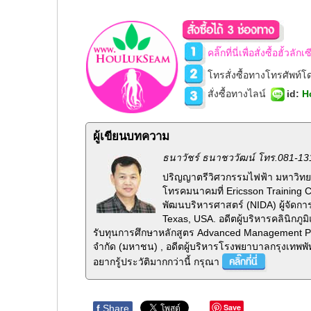
คลิ๊กที่นี่เพื่อสั่งซื้อฮั้วล
โทรสั่งซื้อทางโทรศัพท์
สั่งซื้อทางไลน์
id
:
H
ผู้เขียนบทความ
ธนาวัชร์ ธนาชววัฒน์ โทร.081-13
ปริญญาตรีวิศวกรรมไฟฟ้า มหาวิทยา
โทรคมนาคมที่ Ericsson Training 
พัฒนบริหารศาสตร์ (NIDA) ผู้จัดกา
Texas, USA. อดีตผู้บริหารคลินิกภ
รับทุนการศึกษาหลักสูตร Advanced Management Pr
จำกัด (มหาชน) , อดีตผู้บริหารโรงพยาบาลกรุงเทพพั
อยากรู้ประวัติมากกว่านี้ กรุณา
Save
f
Share