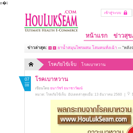
п�ї
เข้าสู่ระบบ
หน้าแรก
ข่าวสุ
ข่าวล่าสุด:
ยาน้ำสมุนไพรผสม โสมคนทั่งเฉ้า
--
"หลัง
โรคภัยไข้เจ็บ
โรคเบาหวาน
โรคเบาหวาน
07
08
เขียนโดย
ธนาวัชร์ ธนาชววัฒน์
หมวด:
โรคภัยไข้เจ็บ
อัปเดตล่าสุดเมื่อ: 13 ธันวาคม 2560
|
ฮ