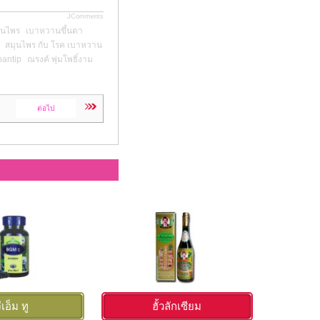
JComments
ุนไพร
เบาหวานขึ้นตา
สมุนไพร กับ โรค เบาหวาน
 pantip
ณรงค์ พุ่มโพธิ์งาม
ต่อไป
ีเอ็ม ทู
ฮั้วลักเซียม
โ