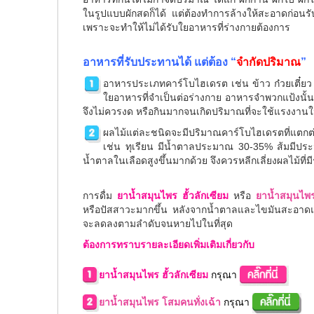
ในรูปแบบผักสดก็ได้ แต่ต้องทำการล้างให้สะอาดก่อนร
เพราะจะทำให้ไม่ได้รับใยอาหารที่ร่างกายต้องการ
อาหารที่รับประทานได้ แต่ต้อง “
จำกัดปริมาณ
”
อาหารประเภทคาร์โบไฮเดรต เช่น ข้าว ก๋วยเตี๋ยว 
ใยอาหารที่จำเป็นต่อร่างกาย อาหารจำพวกแป้งนั้น
จึงไม่ควรงด หรือกินมากจนเกิดปริมาณที่จะใช้แรงงานใน
ผลไม้แต่ละชนิดจะมีปริมาณคาร์โบไฮเดรตที่แตก
เช่น ทุเรียน มีน้ำตาลประมาณ 30-35% ส้มมีประ
น้ำตาลในเลือดสูงขึ้นมากด้วย จึงควรหลีกเลี่ยงผลไม้ที่ม
การดื่ม
ยาน้ำสมุนไพร ฮั้วลักเซียม
หรือ
ยาน้ำสมุนไพ
หรือปัสสาวะมากขึ้น หลังจากน้ำตาลและไขมันสะอาดแล
จะลดลงตามลำดับจนหายไปในที่สุด
ต้องการทราบรายละเอียดเพิ่มเติมเกี่ยวกับ
ยาน้ำสมุนไพร ฮั้วลักเซียม
กรุณา
ยาน้ำสมุนไพร โสมคนทั่งเฉ้า
กรุณา