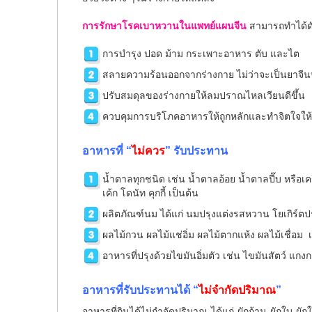
การรักษาโรคเบาหวานในแพทย์แผนจีน
สามารถทำได้ดัง
การบำรุง ปอด ม้าม กระเพาะอาหาร ตับ และไต
สลายความร้อนออกจากร่างกาย ไม่ว่าจะเป็นยาจีนหร
ปรับสมดุลของร่างกายให้ลมปราณไหลเวียนดีขึ้น
ควบคุมการบริโภคอาหารให้ถูกหลักและทำจิตใจให้
อาหารที่ “
ไม่ควร
” รับประทาน
น้ำตาลทุกชนิด เช่น น้ำตาลอ้อย น้ำตาลปี๊บ หรือเค
เค้ก โดนัท คุกกี้ เป็นต้น
ผลิตภัณฑ์นม ได้แก่ นมปรุงแต่งรสหวาน โยเกิร์ต
ผลไม้กวน ผลไม้แช่อิ่ม ผลไม้ตากแห้ง ผลไม้เชื่อม 
อาหารที่ปรุงด้วยไขมันอิ่มตัว เช่น ไขมันสัตว์ แกง
อาหารที่รับประทานได้ “
ไม่จำกัดปริมาณ
”
อาหารที่กินได้ไม่กำจัดปริมาณ ได้แก่ ผักก้าน ผักใบ ผั