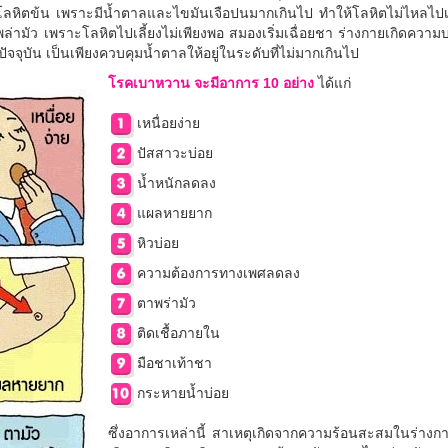
ลหิตข้น เพราะมีน้ำตาลและไขมันเจือปนมากเกินไป ทำให้โลหิตไม่ไหลไปเ
่ามัว เพราะโลหิตไปเลี้ยงไม่เพียงพอ สมองเริ่มเฉื่อยชา ร่างกายเกิดความ
ุบัน เป็นเพียงควบคุมน้ำตาลให้อยู่ในระดับที่ไม่มากเกินไป
โรคเบาหวาน จะมีอาการ 10 อย่าง
ได้แก่
เหนื่อยง่าย
ปัสสาวะบ่อย
น้ำหนักลดลง
แผลหายยาก
หิวบ่อย
ความต้องการทางเพศลดลง
ตาพร่ามัว
ติดเชื้อภายใน
มือชาเท้าชา
กระหายน้ำบ่อย
ซึ่งอาการเหล่านี้ สาเหตุเกิดจากความร้อนสะสมในร่างก