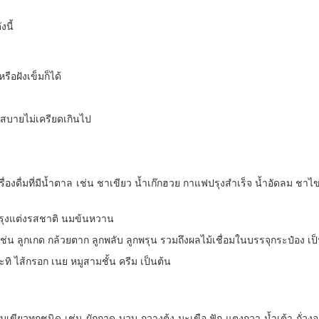
นี้
ือฝังเข็มก็ได้
สบายไม่เครียดเกินไป
รื่องดื่มที่มีน้ำตาล เช่น ชาเขียว น้ำเก๊กฮวย กาแฟปรุงสำเร็จ น้ำอัดลม ช
ปรุงแต่งรสชาติ นมข้นหวาน
เช่น ลูกเกด กล้วยตาก ลูกพลับ ลูกพรุน รวมถึงผลไม้เชื่อมในบรรจุกระป๋อง เป
กะทิ ไส้กรอก เนย หมูสามชั้น ครีม เป็นต้น
กใบเขียวทุกชนิด เช่น ผักกาด บวบ กวางตุ้ง มะเขือ ฟัก แตงกวา น้ำเต้า ถั่ว