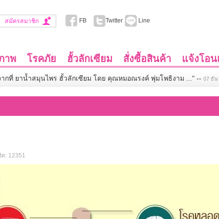
FB
Twitter
Line
สมัครสมาชิก
ขภาพ
โรคภัย
ฮั้วลักเซียม
สั่งซื้อสินค้า
แจ้งโอนเ
จากที่ ยาน้ำสมุนไพร ฮั้วลักเซียม โดย คุณหมอณรงค์ พุ่มโพธิงาม ..."
--
07 ธั
ิต: 12351