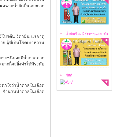
ยเฉพาะน้ำผักปั่นแยกกาก
ฮั้วลักเซียม คือ
สมุนไพร 99 ชนิด ...
ฮั้วลักเซียม มีสรรพคุณอย่างไร
โปรตีน วิตามิน แร่ธาตุ
ย ผู้ที่เป็นโรคเบาหวาน
สาเหตุของการเกิดซีสต์
้บางชนิดจะมีน้ำตาลมาก
ซีสต์ คือ ...
กก็จะยิ่งทำให้มีระดับ
ซีสต์
งตกใจว่าน้ำตาลในเลือด
ัง จำนวนน้ำตาลในเลือด