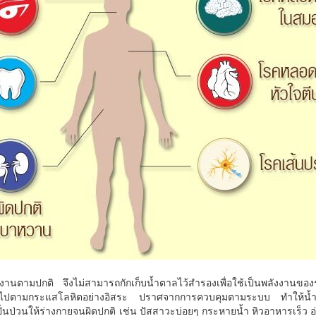
งานตามปกติ จึงไม่สามารถกักเก็บน้ำตาลไว้สำรองเพื่อใช้เป็นพลังงานของร
ียนไปตามกระแสโลหิตอย่างอิสระ ปราศจากการควบคุมตามระบบ ทำให้น
่นป่วนให้ร่างกายจนผิดปกติ เช่น ปัสสาวะบ่อยๆ กระหายน้ำ หิวอาหารเร็ว อ