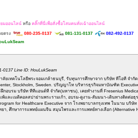
ักเซียมออนไลน์
หรือ
คลิ๊กที่นี่เพื่อสั่งซื้อโสมคนทั่งเฉ้าออนไลน์
โดยตรง
080-235-0137
081-131-0137
082-492-0137
ouLukSeam
1-0137 Line ID: HouLukSeam
ลัยเทคโนโลยีพระจอมเกล้าธนบุรี, รับทุนการศึกษาจาก บริษัท ทีโอที จำกั
Center, Stockholm, Sweden. ปริญญาโท บริหารธุรกิจมหาบัณฑิต Executi
รฝึกอบรม บริษัท ทีทีแอนด์ที จำกัด(มหาชน), เคยทำงานที่ Fresenius Medic
ูมิแพ้และเมดิคอลสปาย่านพระรามเก้า, อบรม-ดูงาน-สัมมนา-เดินทางติดต่อธุร
ogram for Healthcare Executive จาก โรงพยาบาลกรุงเทพ ในนาม บริษัท 
ทยา, ศึกษาการแพทย์แผนจีน สมุนไพรและการแพทย์ทางเลือก (Alternative He