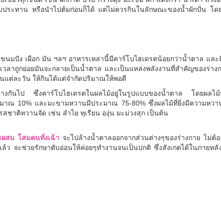
ับประทาน หรือนำไปต้มก่อนก็ได้ แต่ไม่ควรกินในลักษณะของน้ำผักปั่น โด
ขนมปัง เผือก มัน ฯลฯ อาหารเหล่านี้มีคาร์โบไฮเดรตน้อยกว่าน้ำตาล และมี
เวลาถูกย่อยมันจะกลายเป็นน้ำตาล และเป็นแหล่งพลังงานที่สำคัญของร่างกา
แต่ละวัน ให้กินได้แต่จำกัดปริมาณให้พอดี
ต่างกันไป ซึ่งคาร์โบไฮเดรตในผลไม้อยู่ในรูปแบบของน้ำตาล โดยผลไม
มาณ 10% และมะขามหวานมีประมาณ 75-80% ซึ่งผลไม้ที่ยิ่งมีความหวานมา
ีรสชาติหวานจัด เช่น ลำไย ทุเรียน องุ่น มะม่วงสุก เป็นต้น
รผสม โสมคนทั่งเฉ้า
จะไปล้างน้ำตาลออกจากส่วนต่างๆของร่างกาย ไม่ต้อ
้ว จะช่วยรักษาตับอ่อนให้ค่อยๆทำงานจนเป็นปกติ ซึ่งสังเกตได้ในภายหล