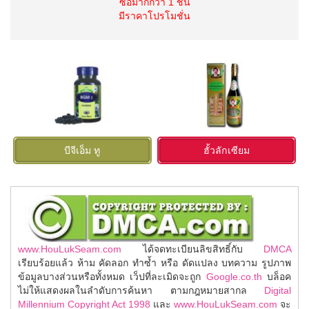
ซื้อมากกว่า 1 ชิ้น
มีราคาโปรโมชั่น
บีจีเอ็ม ทู
ฮั้วลักเซียม
www.HouLukSeam.com
ได้จดทะเบียนลิขสิทธิ์กับ
DMCA
เรียบร้อยแล้ว ห้าม คัดลอก ทำซ้ำ หรือ ดัดแปลง บทความ รูปภาพ
ข้อมูลบางส่วนหรือทั้งหมด เว็ปที่ละเมิดจะถูก
Google.co.th
บล็อค
ไม่ให้แสดงผลในลำดับการค้นหา ตามกฎหมายสากล
Digital
Millennium Copyright Act 1998
และ
www.HouLukSeam.com
จะ