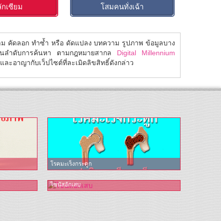
วลักเซียม
โสมคนทั่งเฉ้า
้าม คัดลอก ทำซ้ำ หรือ ดัดแปลง บทความ รูปภาพ ข้อมูลบาง
ในลำดับการค้นหา ตามกฎหมายสากล
Digital Millennium
ละอาญากับเว็ปไซต์ที่ละเมิดลิขสิทธิ์ดังกล่าว
โรคมะเร็งกระดูก
ไซนัสอักเสบ