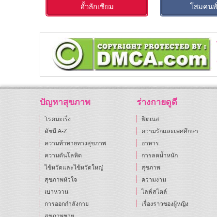
ฮั้วลักเซียม
โสมคนทั่
ปัญหาสุขภาพ
ร่างกายดูดี
โรคมะเร็ง
ฟิตเนส
ดัชนี A-Z
ความรักและเพศศึกษา
ความท้าทายทางสุขภาพ
อาหาร
ความดันโลหิต
การลดน้ำหนัก
ไข้หวัดและไข้หวัดใหญ่
สุขภาพ
สุขภาพหัวใจ
ความงาม
เบาหวาน
ไลฟ์สไตล์
การออกกำลังกาย
เรื่องราวของผู้หญิง
สุขภาพชาย