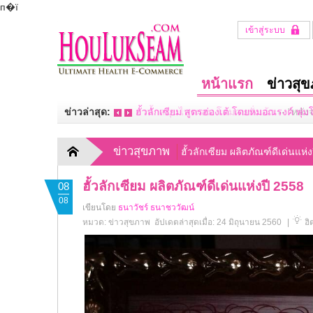
п�ї
เข้าสู่ระบบ
หน้าแรก
ข่าวสุ
ข่าวล่าสุด:
ฮั้วลักเซียม สูตรฮ่องเต้ โดยหมอณรงค์ พุ่
ข่าวสุขภาพ
ฮั้วลักเซียม ผลิตภัณฑ์ดีเด่นแห่
ฮั้วลักเซียม ผลิตภัณฑ์ดีเด่นแห่งปี 2558
08
08
เขียนโดย
ธนาวัชร์ ธนาชววัฒน์
หมวด:
ข่าวสุขภาพ
อัปเดตล่าสุดเมื่อ: 24 มิถุนายน 2560
|
ฮิ