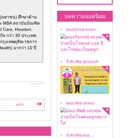
คุณจรัสภรณ์ ทรงเผ่า
ป่วยเป็นโรคเอส แอล อี
บทความยอดนิยม
ด(มหาชน) ศึกษาด้าน
...
ve MBA สถาบันบัณฑิต
al Care, Houston,
คุณจรัสภรณ์ ทรงเผ่า ...
กิจ กว่า 30 ประเทศ,
เป็น ยาน้ำสมุนไพร
กรุงเทพดุสิตเวชการ
สูตรต้นตำรับฮ่องเต้ ...
alth) มากว่า 10 ปี
ฮั้วลักเซียม สูตรฮ่องเต้ ...
อาทิตย์ แสงทอง ป่วย
JComments
เป็นโรคต่อมลูกหมาก
โต ...
คุณอาทิตย์ แสงทอง ...
ต่อไป
ลิขสิทธิ์ผมชื่อ ธนาวัชร์
ธนาชววัฒน์ ...
ฮั้วลักเซียม.คอม ...