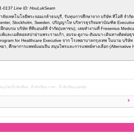
1-0137 Line ID: HouLukSeam
ลัยเทคโนโลยีพระจอมเกล้าธนบุรี, รับทุนการศึกษาจาก บริษัท ทีโอที จำกั
Center, Stockholm, Sweden. ปริญญาโท บริหารธุรกิจมหาบัณฑิต Executi
รฝึกอบรม บริษัท ทีทีแอนด์ที จำกัด(มหาชน), เคยทำงานที่ Fresenius Medic
ูมิแพ้และเมดิคอลสปาย่านพระรามเก้า, อบรม-ดูงาน-สัมมนา-เดินทางติดต่อธุร
ogram for Healthcare Executive จาก โรงพยาบาลกรุงเทพ ในนาม บริษัท 
ทยา, ศึกษาการแพทย์แผนจีน สมุนไพรและการแพทย์ทางเลือก (Alternative He
สมุนไพรฮั้วลักเซียม
ฮั้วลักเซียม ราคา
ฮั้วลักเซียม pantip