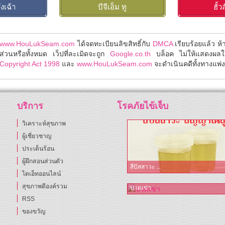
งเฉ้า
บีจีเอ็ม ทู
ฮั้
www.HouLukSeam.com
ได้จดทะเบียนลิขสิทธิ์กับ
DMCA
เรียบร้อยแล้ว ห
ส่วนหรือทั้งหมด เว็ปที่ละเมิดจะถูก
Google.co.th
บล็อค ไม่ให้แสดงผล
Copyright Act 1998
และ
www.HouLukSeam.com
จะดำเนินคดีทั้งทางแพ่งแ
บริการ
โรคภัยไข้เจ็บ
วิเคราะห์สุขภาพ
ผู้เชี่ยวชาญ
ประเด็นร้อน
ผู้ฝึกสอนส่วนตัว
สีปัสสาวะ ...
ไดเอ็ทออนไลน์
สุขภาพดีองค์รวม
ปวดเข่า
RSS
ของขวัญ