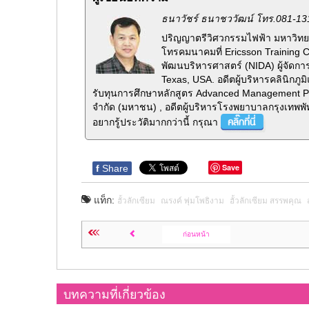
ธนาวัชร์ ธนาชววัฒน์ โทร.081-13
ปริญญาตรีวิศวกรรมไฟฟ้า มหาวิทยา
โทรคมนาคมที่ Ericsson Training 
พัฒนบริหารศาสตร์ (NIDA) ผู้จัดกา
Texas, USA. อดีตผู้บริหารคลินิกภ
รับทุนการศึกษาหลักสูตร Advanced Management Pr
จำกัด (มหาชน) , อดีตผู้บริหารโรงพยาบาลกรุงเทพพั
อยากรู้ประวัติมากกว่านี้ กรุณา
Save
f
Share
แท็ก:
ฮั้วลักเซียม
ณรงค์ พุ่มโพธิงาม
ฮั้วลักเซียม สรรพคุณ
ก่อนหน้า
บทความที่เกี่ยวข้อง