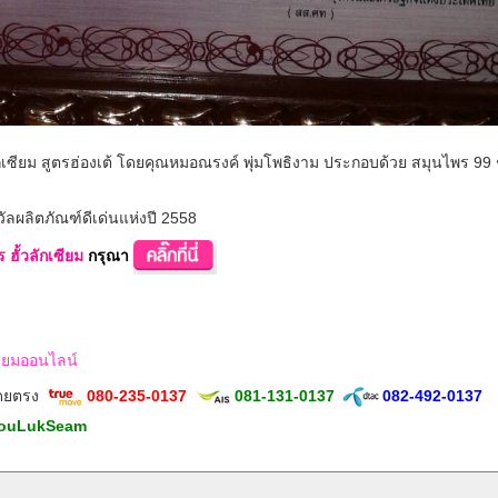
ลักเซียม สูตรฮ่องเต้ โดยคุณหมอณรงค์ พุ่มโพธิงาม ประกอบด้วย สมุนไพร 99
ัลผลิตภัณฑ์ดีเด่นแห่งปี 2558
 ฮั้วลักเซียม
กรุณา
ักเซียมออนไลน์
โดยตรง
080-235-0137
081-131-0137
082-492-0137
ouLukSeam