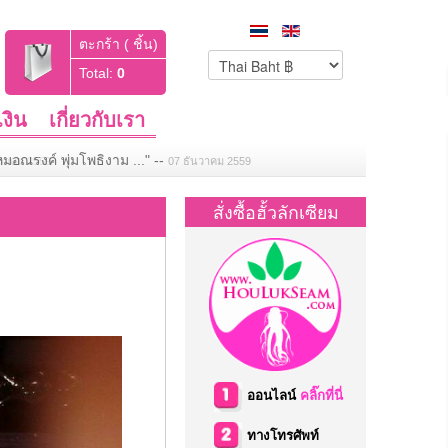
ตะกร้า ( ชิ้น)
Total:
0
งิน
เกี่ยวกับเรา
มอณรงค์ พุ่มโพธิงาม ..."
--
07 ธันวาคม 2559
สั่งซื้อฮั้วลักเซียม
ออนไลน์
คลิ๊กที่นี่
ทางโทรศัพท์