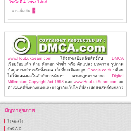
ไซนัสมี 4 โพรง ได้แก่
อ่านเพิ่มเติม
www.HouLukSeam.com
ได้จดทะเบียนลิขสิทธิ์กับ
DMCA
เรียบร้อยแล้ว ห้าม คัดลอก ทำซ้ำ หรือ ดัดแปลง บทความ รูปภาพ
ข้อมูลบางส่วนหรือทั้งหมด เว็ปที่ละเมิดจะถูก
Google.co.th
บล็อค
ไม่ให้แสดงผลในลำดับการค้นหา ตามกฎหมายสากล
Digital
Millennium Copyright Act 1998
และ
www.HouLukSeam.com
จะ
ดำเนินคดีทั้งทางแพ่งและอาญากับเว็ปไซต์ที่ละเมิดลิขสิทธิ์ดังกล่าว
ปัญหาสุขภาพ
โรคมะเร็ง
ดัชนี A-Z