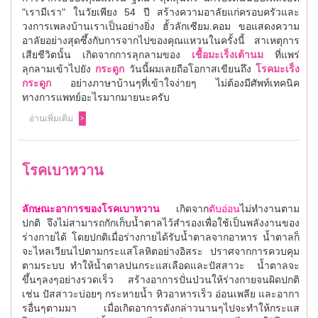
"เรามีเรา" ในวัยเพียง 54 ปี สร้างความอาลัยแก่ครอบครัวและ
วงการเพลงบ้านเราเป็นอย่างยิ่ง ฮั้วลักเซียม.คอม ขอแสดงความ
อาลัยอย่างสุดซึ้งกับการจากไปของคุณแหวนในครั้งนี้ สาเหตุการ
เสียชีวิตนั้น เกิดจากการลุกลามของ
เชื้อมะเร็งเต้านม
ที่แพร่
ลุกลามเข้าไปยัง
กระดูก
วันนี้ผมเลยถือโอกาสเขียนถึง
โรคมะเร็ง
กระดูก
อย่างภาษาบ้านๆที่เข้าใจง่ายๆ ไม่ต้องมีศัพท์เทคนิค
ทางการแพทย์อะไรมากมายนะครับ
อ่านเพิ่มเติม
โรคเบาหวาน
ลักษณะอาการของโรคเบาหวาน
เกิดจาก
ตับอ่อน
ไม่ทำงานตาม
ปกติ จึงไม่สามารถกักเก็บน้ำตาลไว้สำรองเพื่อใช้เป็นพลังงานของ
ร่างกายได้ โดยปกติเมื่อร่างกายได้รับน้ำตาลจากอาหาร น้ำตาลก็
จะไหลเวียนไปตามกระแสโลหิตอย่างอิสระ ปราศจากการควบคุม
ตามระบบ ทำให้น้ำตาลปนกระแสเลือดและปัสสาวะ น้ำตาลจะ
ขึ้นๆลงๆอย่างรวดเร็ว สร้างอาการปั่นป่วนให้ร่างกายจนผิดปกติ
เช่น ปัสสาวะบ่อยๆ กระหายน้ำ หิวอาหารเร็ว อ่อนเพลีย และอากา
รอื่นๆตามมา เมื่อเกิดอาการดังกล่าวนานๆไปจะทำให้กระแส