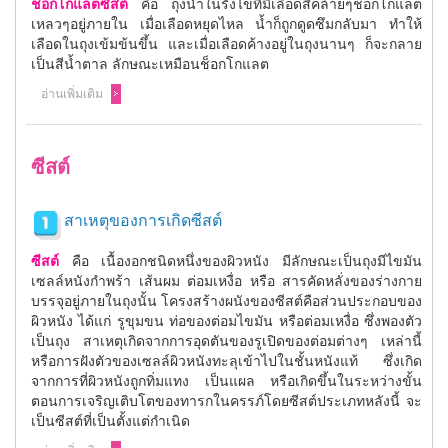
ช็อกโกแลตซีสต์
คือ ถุงน้ำในรังไข่ที่มีเลือดสีคล้ายๆช็อกโกแลต
เหลวๆอยู่ภายใน เมื่อเลือดหยุดไหล น้ำก็ถูกดูดซึมกลับมา ทำให้
เลือดในถุงเข้มข้นขึ้น และเมื่อเลือดค้างอยู่ในถุงนานๆ ก็จะกลาย
เป็นสีน้ำตาล ลักษณะเหมือนช็อกโกแลต
อ่านเพิ่มเติม
ซีสต์
สาเหตุของการเกิดซีสต์
ซีสต์
คือ เนื้องอกชนิดหนึ่งของผิวหนัง มีลักษณะเป็นถุงมีไขมัน
เซลล์หนังกำพร้า เส้นผม ต่อมเหงื่อ หรือ สารคัดหลั่งของร่างกาย
บรรจุอยู่ภายในถุงนั้น โครงสร้างผนังของซีสต์คือส่วนประกอบของ
ผิวหนัง ได้แก่ รูขุมขน ท่อของต่อมไขมัน หรือต่อมเหงื่อ ซึ่งพองตัว
เป็นถุง สาเหตุเกิดจากการอุดตันของรูเปิดของต่อมต่างๆ เหล่านี้
หรือการฝังตัวของเซลล์ผิวหนังทะลุเข้าไปในชั้นหนังแท้ ซึ่งเกิด
จากการที่ผิวหนังถูกทิ่มแทง เป็นแผล หรือเกิดขึ้นในระหว่างขั้น
ตอนการเจริญเติบโตของทารกในครรภ์โดยซีสต์ประเภทหลังนี้ จะ
เป็นซีสต์ที่เป็นตั้งแต่กำเนิด