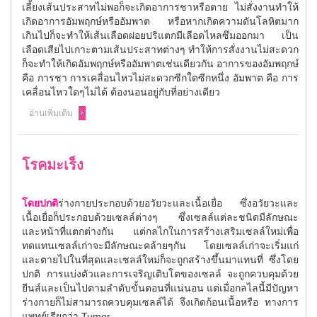
เลี้ยงเส้นประสาทไม่พอก็จะเกิดอาการชาหรือตาย ไม่สั่งงานทำให้
เกิดอาการอัมพฤกษ์หรืออัมพาต หรือหากเกิดความดันโลหิตมาก
เกินไปก็จะทำให้เส้นเลือดฝอยปริแตกมีเลือดไหลซึมออกมา เป็น
เลือดเสียไปเกาะตามเส้นประสาทต่างๆ ทำให้การสั่งงานไม่สะดวก
ก็จะทำให้เกิดอัมพฤกษ์หรืออัมพาตเช่นเดียวกัน อาการของอัมพฤกษ์
คือ การชา การเคลื่อนไหวไม่สะดวกซีกใดซีกหนึ่ง อัมพาต คือ การ
เคลื่อนไหวใดๆไม่ได้ ต้องนอนอยู่กับที่อย่างเดียว
อ่านเพิ่มเติม
โรคมะเร็ง
โดยปกติ
ร่างกายประกอบด้วยอวัยวะและเนื้อเยื่อ ซึ่งอวัยวะและ
เนื้อเยื่อก็ประกอบด้วยเซลล์ต่างๆ ซึ่งเซลล์แต่ละชนิดมีลักษณะ
และหน้าที่แตกต่างกัน แต่กลไกในการสร้างเสริมเซลล์ใหม่เพื่อ
ทดแทนเซลล์เก่าจะมีลักษณะคล้ายๆกัน โดยเซลล์เก่าจะเริ่มแก่
และตายไปในที่สุดและเซลล์ใหม่ก็จะถูกสร้างขึ้นมาแทนที่ ซึ่งโดย
ปกติ การแบ่งตัวและการเจริญเติบโตของเซลล์ จะถูกควบคุมด้วย
ยีนส์และเป็นไปตามลำดับขั้นตอนที่แน่นอน แต่เมื่อกลไลนี้มีปัญหา
ร่างกายก็ไม่สามารถควบคุมเซลล์ได้ จึงเกิดก้อนเนื้อหรือ ทางการ
แพทย์เรียกว่า Tumor