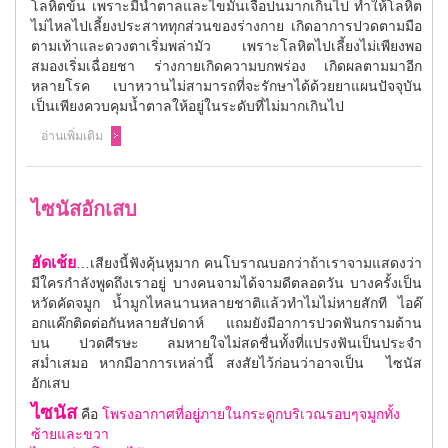
โลหิตข้น เพราะมีน้ำตาลและไขมันเจือปนมากเกินไป ทำให้โลหิต
ไม่ไหลไปเลี้ยงประสาททุกส่วนของร่างกาย เกิดอาการปวดตามมือ
ตามเท้าและดวงตาเริ่มพล่ามัว เพราะโลหิตไปเลี้ยงไม่เพียงพอ
สมองเริ่มเฉื่อยชา ร่างกายเกิดความบกพร่อง เกิดผลตามมาอีก
หลายโรค เบาหวานไม่สามารถที่จะรักษาได้ด้วยยาแผนปัจจุบัน
เป็นเพียงควบคุมน้ำตาลให้อยู่ในระดับที่ไม่มากเกินไป
อ่านเพิ่มเติม
ไซนัสอักเสบ
ฮัดเช้ย
…เสียงนี้ฟังคุ้นหูมาก คนโบราณบอกว่าถ้าเราจามแสดงว่า
มีใครกำลังพูดถึงเราอยู่ บางคนจามได้จามดีตลอดวัน บางครั้งเป็น
หวัดคัดจมูก น้ำมูกไหลนานหลายชาติแล้วทำไมไม่หายสักที ไอค๊
อกแค๊กติดต่อกันหลายสัปดาห์ แถมยังมีอาการปวดฟันกรามด้าน
บน ปวดศีรษะ ลมหายใจไม่สดชื่นทั้งที่แปรงฟันเป็นประจำ
สม่ำเสมอ หากมีอาการเหล่านี้ สงสัยไว้ก่อนว่าอาจเป็น ไซนัส
อักเสบ
ไซนัส
คือ
โพรงอากาศที่อยู่ภายในกระดูกบริเวณรอบๆจมูก
ทั้ง
ซ้ายและขวา