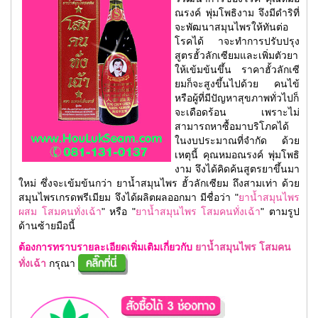
ณรงค์ พุ่มโพธิงาม จึงมีดำริที่
จะพัฒนาสมุนไพรให้ทันต่อ
โรคได้ าจะทำการปรับปรุง
สูตรฮั้วลักเซียมและเพิ่มตัวยา
ให้เข้มข้นขึ้น ราคาฮั้วลักเซี
ยมก็จะสูงขึ้นไปด้วย คนไข้
หรือผู้ที่มีปัญหาสุขภาพทั่วไปก็
จะเดือดร้อน เพราะไม่
สามารถหาซื้อมาบริโภคได้
ในงบประมาณที่จำกัด ด้วย
เหตุนี้ คุณหมอณรงค์ พุ่มโพธิ
งาม จึงได้คิดค้นสูตรยาขึ้นมา
ใหม่ ซึ่งจะเข้มข้นกว่า ยาน้ำสมุนไพร ฮั้วลักเซียม ถึงสามเท่า ด้วย
สมุนไพรเกรดพรีเมียม จึงได้ผลิตผลออกมา มีชื่อว่า "
ยาน้ำสมุนไพร
ผสม โสมคนทั่งเฉ้า
" หรือ "
ยาน้ำสมุนไพร โสมคนทั่งเฉ้า
" ตามรูป
ด้านซ้ายมือนี้
ต้องการทราบรายละเอียดเพิ่มเติมเกี่ยวกับ
ยาน้ำสมุนไพร โสมคน
ทั่งเฉ้า
กรุณา