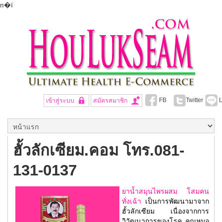
п�ї
FB
Twitter
L
เข้าสู่ระบบ
สมัครสมาชิก
ฮั้วลักเซียม.คอม โทร.081-
131-0137
ยาน้ำสมุนไพรผสม โสมคน
ทั่งเฉ้า
เป็นการพัฒนามาจาก
ฮั้วลักเซียม เนื่องจากการ
วิวัฒนาการของโรค คุณหมอ