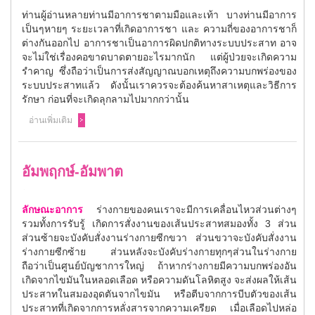
ท่านผู้อ่านหลายท่านมีอาการชาตามมือและเท้า บางท่านมีอาการ
เป็นๆหายๆ ระยะเวลาที่เกิดอาการชา และ ความถี่ของอาการชาก็
ต่างกันออกไป อาการชาเป็นอาการผิดปกติทางระบบประสาท อาจ
จะไม่ใช่เรื่องคอขาดบาดตายอะไรมากนัก แต่ผู้ป่วยจะเกิดความ
รำคาญ ซึ่งถือว่าเป็นการส่งสัญญาณบอกเหตุถึงความบกพร่องของ
ระบบประสาทแล้ว ดังนั้นเราควรจะต้องค้นหาสาเหตุและวิธีการ
รักษา ก่อนที่จะเกิดลุกลามไปมากกว่านั้น
อ่านเพิ่มเติม
อัมพฤกษ์-อัมพาต
ลักษณะอาการ
ร่างกายของคนเราจะมีการเคลื่อนไหวส่วนต่างๆ
รวมทั้งการรับรู้ เกิดการสั่งงานของเส้นประสาทสมองทั้ง 3 ส่วน
ส่วนซ้ายจะบังคับสั่งงานร่างกายซีกขวา ส่วนขวาจะบังคับสั่งงาน
ร่างกายซีกซ้าย ส่วนหลังจะบังคับร่างกายทุกๆส่วนในร่างกาย
ถือว่าเป็นศูนย์บัญชาการใหญ่ ถ้าหากร่างกายมีความบกพร่องอัน
เกิดจากไขมันในหลอดเลือด หรือความดันโลหิตสูง จะส่งผลให้เส้น
ประสาทในสมองอุดตันจากไขมัน หรือตีบจากการบีบตัวของเส้น
ประสาทที่เกิดจากการหลั่งสารจากความเครียด เมื่อเลือดไปหล่อ