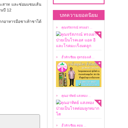
ประสาท และซ่อมแซมเส้น
คุณจรัสภรณ์ ทรงเผ่า
ินบี 12
ป่วยเป็นโรคเอส แอล อี
บทความยอดนิยม
...
ากอาหารมือชาเท้าชาได้
คุณจรัสภรณ์ ทรงเผ่า ...
เป็น ยาน้ำสมุนไพร
สูตรต้นตำรับฮ่องเต้ ...
ฮั้วลักเซียม สูตรฮ่องเต้ ...
อาทิตย์ แสงทอง ป่วย
เป็นโรคต่อมลูกหมาก
โต ...
คุณอาทิตย์ แสงทอง ...
ลิขสิทธิ์ผมชื่อ ธนาวัชร์
ธนาชววัฒน์ ...
ฮั้วลักเซียม.คอม ...