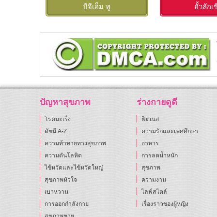
บีจีเอ็ม ทู
ฮั้วลักเ
ปัญหาสุขภาพ
ร่างกายดูดี
โรคมะเร็ง
ฟิตเนส
ดัชนี A-Z
ความรักและเพศศึกษา
ความท้าทายทางสุขภาพ
อาหาร
ความดันโลหิต
การลดน้ำหนัก
ไข้หวัดและไข้หวัดใหญ่
สุขภาพ
สุขภาพหัวใจ
ความงาม
เบาหวาน
ไลฟ์สไตล์
การออกกำลังกาย
เรื่องราวของผู้หญิง
สุขภาพชาย