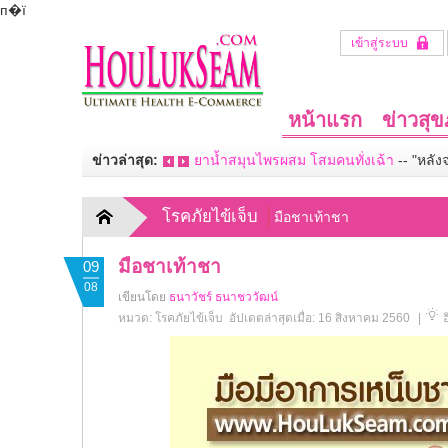
п�ї
เข้าสู่ระบบ
หน้าแรก
ข่าวสุ
ข่าวล่าสุด:
ยาน้ำสมุนไพรผสม โสมคนทั่งเฉ้า
--
"หลัง
โรคภัยไข้เจ็บ
มือชาเท้าชา
มือชาเท้าชา
09
08
เขียนโดย
ธนาวัชร์ ธนาชววัฒน์
หมวด:
โรคภัยไข้เจ็บ
อัปเดตล่าสุดเมื่อ: 16 สิงหาคม 2560
|
ฮ