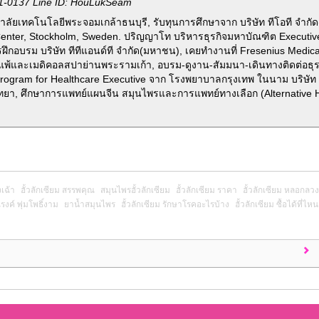
1-0137 Line ID: HouLukSeam
ลัยเทคโนโลยีพระจอมเกล้าธนบุรี, รับทุนการศึกษาจาก บริษัท ทีโอที จำกั
Center, Stockholm, Sweden. ปริญญาโท บริหารธุรกิจมหาบัณฑิต Executi
รฝึกอบรม บริษัท ทีทีแอนด์ที จำกัด(มหาชน), เคยทำงานที่ Fresenius Medic
ูมิแพ้และเมดิคอลสปาย่านพระรามเก้า, อบรม-ดูงาน-สัมมนา-เดินทางติดต่อธุร
ogram for Healthcare Executive จาก โรงพยาบาลกรุงเทพ ในนาม บริษัท 
ทยา, ศึกษาการแพทย์แผนจีน สมุนไพรและการแพทย์ทางเลือก (Alternative He
เฉ้า
ฮั้วลักเซียม สรรพคุณ
สมุนไพรฮั้วลักเซียม
ฮั้วลักเซียม ราคา
ฮั้วลักเซียม หลอกลวง
รงค์ พุ่มโพธิ์งาม
ยาน้ำสมุนไพร
ฮั้วลักเซียม รักษาโรคอะไรบ้าง
ฮั้วลักเซียม ซื้อได้ที่ไหน