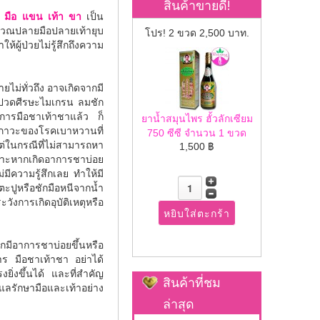
สินค้าขายดี!
้ว มือ แขน เท้า ขา
เป็น
บริเวณปลายมือปลายเท้ายุบ
โปร! 2 ขวด 2,500 บาท.
ผู้ป่วยไม่รู้สึกถึงความ
ยไม่ทั่วถึง อาจเกิดจากมี
ปวดศีรษะไมเกรน ลมชัก
าการมือชาเท้าชาแล้ว ก็
ยาน้ำสมุนไพร ฮั้วลักเซียม
งภาวะของโรคเบาหวานที่
750 ซีซี จำนวน 1 ขวด
ต่ในกรณีที่ไม่สามารถหา
1,500 ฿
พราะหากเกิดอาการชาบ่อย
มีความรู้สึกเลย ทำให้มี
กตะปูหรือชักมือหนีจากน้ำ
ังการเกิดอุบัติเหตุหรือ
ีอาการชาบ่อยขึ้นหรือ
การ มือชาเท้าชา อย่าได้
ิ่งขึ้นได้ และที่สำคัญ
สินค้าที่ชม
แลรักษามือและเท้าอย่าง
ล่าสุด