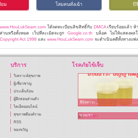
ซียม
โสมคนทั่งเฉ้า
บีจ
www.HouLukSeam.com
ได้จดทะเบียนลิขสิทธิ์กับ
DMCA
เรียบร้อยแล้ว ห
ส่วนหรือทั้งหมด เว็ปที่ละเมิดจะถูก
Google.co.th
บล็อค ไม่ให้แสดงผล
Copyright Act 1998
และ
www.HouLukSeam.com
จะดำเนินคดีทั้งทางแพ่งแ
บริการ
โรคภัยไข้เจ็บ
วิเคราะห์สุขภาพ
ผู้เชี่ยวชาญ
ประเด็นร้อน
ผู้ฝึกสอนส่วนตัว
สีปัสสาวะ ...
ไดเอ็ทออนไลน์
สุขภาพดีองค์รวม
ปวดเข่า
RSS
ของขวัญ