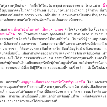
่รับรู้ความรู้สึกต่างๆ เกิดขึ้นได้ในอวัยวะทุกส่วนของร่างกาย โดยเฉพาะ
นิ
ั้งผู้ป่วยอาจจะไม่มีความรู้สึกเลย ผู้ป่วยบางคนอาจจะมีความรู้สึกซ่าๆ ที่
าทผิดปกติไปแล้วมากกว่า 50% แต่ถ้าเส้นประสาทบกพร่องไปอย่างช้าๆ อาจทำให้
สาทเกิดการบกพร่องไปอย่างฉับพลัน จะเกิดอาการที่ชัดเจน
ด้แก่
การนั่งหรือยืนในท่าเดิมเป็นเวลานานๆ
ทำให้เลือดสูบฉีดไปเลี้ยงร่างกา
โรคบางโรค
เช่น โรคหมอนรองกระดูกกดทับเส้นประสาท งูสวัด เบาหวาน 
ผลข้างเคียงที่เกิดขึ้นจากการใช้ยาเคมีบำบัด ในกรณีที่รู้สาเหตุของอ
ชาที่เกิดจากโรคเบาหวาน โดยอาการชานี้เป็นภาวะแทรกซ้อนที่บ่งบอกถึ
ษาอาการชา ก็ต้องควบคุมระดับน้ำตาลในเลือดให้อยู่ในช่วงที่เหมาะสม แ
ดปกติที่เกิดขึ้น เพื่อหาสาเหตุของอาการชาและทำการรักษาหรือป้องกัน เ
าเหตุและไม่ได้รับการรักษาที่เหมาะสม อาจทำให้มีอาการรุนแรงขึ้นจนอาจไม่
กเท้าผู้ป่วยเดินไปเหยียบตะปูหรือมือผู้ป่วยไปถูกน้ำร้อน จะไม่ชักเท้าหนีจา
างจากคนปกติที่จะมีปฏิกิริยาการตอบสนองที่รวดเร็วกว่า ดังนั้นจึงต้องระว
งคน แต่อาจเป็น
สัญญาณเตือนของภาวะหรือโรคที่รุนแรงขึ้น
โดยเฉพาะหากม
าสาเหตุและทำการรักษาก่อนที่โรคจะรุนแรงขึ้นกว่าเดิม ดังนั้นเมื่อเกิดอา
ว ย่อมจะได้รับผลการรักษาที่ดีและป้องการการเกิดภาวะของโรคที่รุนแรงย
แผล สวมรองเท้าเมื่อออกไปเดินนอกบ้านหรืออยู่ในที่รก หมั่นสังเกตและดู
ดแผลจะสามารถรักษาแผลได้อย่างทันท่วงที