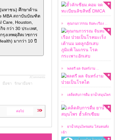
เคสผู้ป่วยวันนี้ ผมขอ
อนุญาตให้ชมคลิปการ
ด(มหาชน) ศึกษาด้าน
สัมภาษณ์ ...
ve MBA สถาบันบัณฑิต
al Care, Houston,
คุณกนกวรรณ จันทะเรือง ...
กิจ กว่า 30 ประเทศ,
กรุงเทพดุสิตเวชการ
alth) มากว่า 10 ปี
เคสผู้ป่วยวันนี้ ผมขอ
อนุญาตให้ชมคลิปการ
สัมภาษณ์ ...
พลตรี ผล จันทร์งาม ...
JComments
เคล็ดลับในการดื่มยา
มือชา
รักษามือชา
น้ำสมุนไพร ฮั้วลักเซียม
...
เคล็ดลับการดื่ม ยาน้ำสมุนไพร
...
หลังจากที่ ยาน้ำ
ต่อไป
สมุนไพร ฮั้วลักเซียม
โดย ...
ยาน้ำสมุนไพรผสม โสมคนทั่ง
เฉ้า