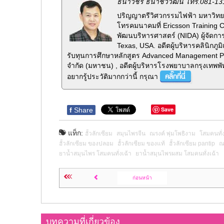
ธนาวัชร์ ธนาชววัฒน์ โทร.081-13
ปริญญาตรีวิศวกรรมไฟฟ้า มหาวิทยา
โทรคมนาคมที่ Ericsson Training 
พัฒนบริหารศาสตร์ (NIDA) ผู้จัดกา
Texas, USA. อดีตผู้บริหารคลินิกภ
รับทุนการศึกษาหลักสูตร Advanced Management Pr
จำกัด (มหาชน) , อดีตผู้บริหารโรงพยาบาลกรุงเทพพั
อยากรู้ประวัติมากกว่านี้ กรุณา
Save
f
Share
แท็ก:
ฮั้วลักเซียม
สมุนไพรจีน
ณรงค์ พุ่มโพธิงาม
โสมคนทั่ง
ฮั้วลักเซียม ของปลอม
ฮั้วลักเซียม ของแท้
ฮั้วลักเซียม pantip
ณ
ยาน้ำสมุนไพร โสมคนทั่งเฉ้า
ยาน้ำสมุนไพรผสม โสมคนทั่งเฉ้า
ก่อนหน้า
บทความที่เกี่ยวข้อง