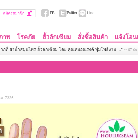
FB
Twitter
Line
สมัครสมาชิก
ขภาพ
โรคภัย
ฮั้วลักเซียม
สั่งซื้อสินค้า
แจ้งโอนเ
จากที่ ยาน้ำสมุนไพร ฮั้วลักเซียม โดย คุณหมอณรงค์ พุ่มโพธิงาม ..."
--
07 ธั
ิต: 7336