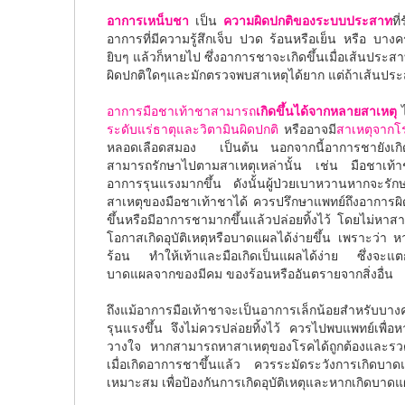
อาการเหน็บชา
เป็น
ความผิดปกติของระบบประสาท
ที
อาการที่มีความรู้สึกเจ็บ ปวด ร้อนหรือเย็น หรือ บางคร
ยิบๆ แล้วก็หายไป ซึ่งอาการชาจะเกิดขึ้นเมื่อเส้นประส
ผิดปกติใดๆและมักตรวจพบสาเหตุได้ยาก แต่ถ้าเส้นประ
อาการมือชาเท้าชาสามารถ
เกิดขึ้นได้จากหลายสาเหตุ
ไ
ระดับแร่ธาตุและวิตามินผิดปกติ
หรืออาจมี
สาเหตุจาก
หลอดเลือดสมอง เป็นต้น นอกจากนี้อาการชายังเกิดจาก
สามารถรักษาไปตามสาเหตุเหล่านั้น เช่น มือชาเท้า
อาการรุนแรงมากขึ้น ดังนั้นผู้ป่วยเบาหวานหากจะรัก
สาเหตุของมือชาเท้าชาได้ ควรปรึกษาแพทย์ถึงอาการผิ
ขึ้นหรือมีอาการชามากขึ้นแล้วปล่อยทิ้งไว้ โดยไม่หาส
โอกาสเกิดอุบัติเหตุหรือบาดแผลได้ง่ายขึ้น เพราะว่า หา
ร้อน ทำให้เท้าและมือเกิดเป็นแผลได้ง่าย ซึ่งจะแตกต่
บาดแผลจากของมีคม ของร้อนหรืออันตรายจากสิ่งอื่น
ถึงแม้อาการมือเท้าชาจะเป็นอาการเล็กน้อยสำหรับบา
รุนแรงขึ้น จึงไม่ควรปล่อยทิ้งไว้ ควรไปพบแพทย์เพื่อห
วางใจ หากสามารถหาสาเหตุของโรคได้ถูกต้องและรวดเร็
เมื่อเกิดอาการชาขึ้นแล้ว ควรระมัดระวังการเกิดบาด
เหมาะสม เพื่อป้องกันการเกิดอุบัติเหตุและหากเกิดบา