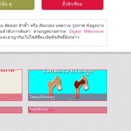
ีเอ็ม ทู
ฮั้วลักเซียม
โ
้าม คัดลอก ทำซ้ำ หรือ ดัดแปลง บทความ รูปภาพ ข้อมูลบาง
ในลำดับการค้นหา ตามกฎหมายสากล
Digital Millennium
ละอาญากับเว็ปไซต์ที่ละเมิดลิขสิทธิ์ดังกล่าว
โรคมะเร็งกระดูก
ไซนัสอักเสบ