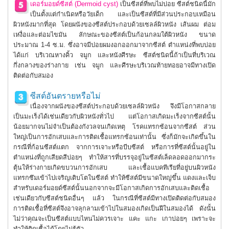
เดอร์มอยด์ซีสต์ (Dermoid cyst)
เป็นซีสต์ที่พบไม่บ่อย ซีสต์ชนิดนี้มัก
เป็นตั้งแต่กำเนิดหรือวัยเด็ก และเป็นซีสต์ที่มีส่วนประกอบเหมือน
ผิวหนังมากที่สุด โดยผนังของซีสต์ประกอบด้วยเซลล์ผิวหนัง เส้นผม ต่อม
เหงื่อและต่อมไขมัน ลักษณะของซีสต์เป็นก้อนกลมใต้ผิวหนัง ขนาด
ประมาณ 1-4 ซ.ม. ซึ่งอาจมีปอยผมงอกออกมาจากซีสต์ ตำแหน่งที่พบบ่อย
ได้แก่ บริเวณหางคิ้ว จมูก และหนังศีรษะ ซีสต์ชนิดนี้ถ้าเป็นที่บริเวณ
กึ่งกลางของร่างกาย เช่น จมูก และศีรษะบริเวณท้ายทอยอาจมีทางเปิด
ติดต่อกับสมอง
ซีสต์อันตรายหรือไม่
เนื่องจากผนังของซีสต์ประกอบด้วยเซลล์ผิวหนัง จึงมีโอกาสกลาย
เป็นมะเร็งได้เช่นเดียวกับผิวหนังทั่วไป แต่โอกาสเกิดมะเร็งจากซีสต์นั้น
น้อยมากจนไม่จำเป็นต้องกังวลจนเกิดเหตุ โรคแทรกซ้อนจากซีสต์ ส่วน
ใหญ่เป็นการอักเสบและการติดเชื้อแทรกซ้อนเท่านั้น ซึ่งก็มักจะเกิดขึ้นใน
กรณีที่ก้อนซีสต์แตก จากการเจาะหรือบีบซีสต์ หรือการที่ซีสต์นั้นอยู่ใน
ตำแหน่งที่ถูกเสียดสีบ่อยๆ ทำให้สารที่บรรจุอยู่ในซีสต์เล็ดลอดออกมากระ
ตุ้นให้ร่างกายเกิดขบวนการอักเสบ และเชื้อแบคทีเรียที่อยู่บนผิวหนัง
แทรกซึมเข้าไปเจริญเติบโตในซีสต์ ทำให้ซีสต์มีขนาดใหญ่ขึ้น แดงและเจ็บ
สำหรับเดอร์มอยด์ซีสต์นั้นนอกจากจะมีโอกาสเกิดการอักเสบและติดเชื้อ
เช่นเดียวกับซีสต์ชนิดอื่นๆ แล้ว ในกรณีที่ซีสต์มีทางเปิดติดต่อกับสมอง
การติดเชื้อที่ซีสต์จึงอาจลุกลามเข้าไปในสมองเกิดเป็นฝีในสมองได้ ดังนั้น
ไม่ว่าคุณจะเป็นซีสต์แบบไหนไม่ควรเจาะ แคะ แกะ เกาบ่อยๆ เพราะจะ