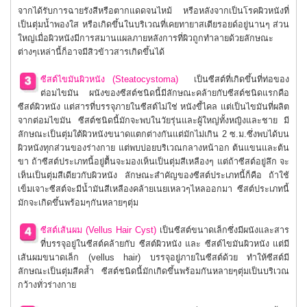
จากได้รับการฉายรังสีหรือตากแดดจนไหม้ หรือหลังจากเป็นโรคผิวหนังที่
เป็นตุ่มน้ำพองใส หรือเกิดขึ้นในบริเวณที่เคยทายาสเตียรอยด์อยู่นานๆ ส่วน
ใหญ่เมื่อผิวหนังมีการสมานแผลภายหลังการที่ผิวถูกทำลายด้วยลักษณะ
ต่างๆเหล่านี้ก็อาจมีสิวข้าวสารเกิดขึ้นได้
ซีสต์ไขมันผิวหนัง (Steatocystoma)
เป็นซีสต์ที่เกิดขึ้นที่ท่อของ
ต่อมไขมัน ผนังของซีสต์ชนิดนี้มีลักษณะคล้ายกับซีสต์ชนิดแรกคือ
ซีสต์ผิวหนัง แต่สารที่บรรจุภายในซีสต์ไม่ใช่ หนังขี้ไคล แต่เป็นไขมันที่ผลิต
จากต่อมไขมัน ซีสต์ชนิดนี้มักจะพบในวัยรุ่นและผู้ใหญ่ทั้งหญิงและชาย มี
ลักษณะเป็นตุ่มใต้ผิวหนังขนาดแตกต่างกันแต่มักไม่เกิน 2 ซ.ม.ซึ่งพบได้บน
ผิวหนังทุกส่วนของร่างกาย แต่พบบ่อยบริเวณกลางหน้าอก ต้นแขนและต้น
ขา ถ้าซีสต์ประเภทนี้อยู่ตื้นจะมองเห็นเป็นตุ่มสีเหลืองๆ แต่ถ้าซีสต์อยู่ลึก จะ
เห็นเป็นตุ่มสีเดียวกับผิวหนัง ลักษณะสำคัญของซีสต์ประเภทนี้ก็คือ ถ้าใช้
เข็มเจาะซีสต์จะมีน้ำมันสีเหลืองคล้ายเนยเหลวๆไหลออกมา ซีสต์ประเภทนี้
มักจะเกิดขึ้นพร้อมๆกันหลายๆตุ่ม
ซีสต์เส้นผม (Vellus Hair Cyst)
เป็นซีสต์ขนาดเล็กซึ่งมีผนังและสาร
ที่บรรจุอยู่ในซีสต์คล้ายกับ ซีสต์ผิวหนัง และ ซีสต์ไขมันผิวหนัง แต่มี
เส้นผมขนาดเล็ก (vellus hair) บรรจุอยู่ภายในซีสต์ด้วย ทำให้ซีสต์มี
ลักษณะเป็นตุ่มสีคล้ำ ซีสต์ชนิดนี้มักเกิดขึ้นพร้อมกันหลายๆตุ่มเป็นบริเวณ
กว้างทั่วร่างกาย