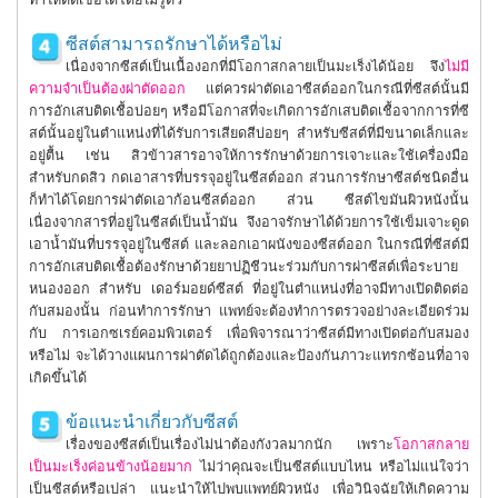
ทำให้ติดเชื้อได้โดยไม่รู้ตัว
ซีสต์สามารถรักษาได้หรือไม่
เนื่องจากซีสต์เป็นเนื้องอกที่มีโอกาสกลายเป็นมะเร็งได้น้อย จึง
ไม่มี
ความจำเป็นต้องผ่าตัดออก
แต่ควรผ่าตัดเอาซีสต์ออกในกรณีที่ซีสต์นั้นมี
การอักเสบติดเชื้อบ่อยๆ หรือมีโอกาสที่จะเกิดการอักเสบติดเชื้อจากการที่ซี
สต์นั้นอยู่ในตำแหน่งที่ได้รับการเสียดสีบ่อยๆ สำหรับซีสต์ที่มีขนาดเล็กและ
อยู่ตื้น เช่น สิวข้าวสารอาจให้การรักษาด้วยการเจาะและใช้เครื่องมือ
สำหรับกดสิว กดเอาสารที่บรรจุอยู่ในซีสต์ออก ส่วนการรักษาซีสต์ชนิดอื่น
ก็ทำได้โดยการผ่าตัดเอาก้อนซีสต์ออก ส่วน ซีสต์ไขมันผิวหนังนั้น
เนื่องจากสารที่อยู่ในซีสต์เป็นน้ำมัน จึงอาจรักษาได้ด้วยการใช้เข็มเจาะดูด
เอาน้ำมันที่บรรจุอยู่ในซีสต์ และลอกเอาผนังของซีสต์ออก ในกรณีที่ซีสต์มี
การอักเสบติดเชื้อต้องรักษาด้วยยาปฏิชีวนะร่วมกับการผ่าซีสต์เพื่อระบาย
หนองออก สำหรับ เดอร์มอยด์ซีสต์ ที่อยู่ในตำแหน่งที่อาจมีทางเปิดติดต่อ
กับสมองนั้น ก่อนทำการรักษา แพทย์จะต้องทำการตรวจอย่างละเอียดร่วม
กับ การเอกซเรย์คอมพิวเตอร์ เพื่อพิจารณาว่าซีสต์มีทางเปิดต่อกับสมอง
หรือไม่ จะได้วางแผนการผ่าตัดได้ถูกต้องและป้องกันภาวะแทรกซ้อนที่อาจ
เกิดขึ้นได้
ข้อแนะนำเกี่ยวกับซีสต์
เรื่องของซีสต์เป็นเรื่องไม่น่าต้องกังวลมากนัก เพราะ
โอกาสกลาย
เป็นมะเร็งค่อนข้างน้อยมาก
ไม่ว่าคุณจะเป็นซีสต์แบบไหน หรือไม่แน่ใจว่า
เป็นซีสต์หรือเปล่า แนะนำให้ไปพบแพทย์ผิวหนัง เพื่อวินิจฉัยให้เกิดความ