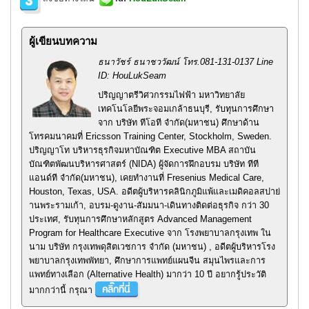
ผู้เขียนบทความ
ธนาวัชร์ ธนาชววัฒน์ โทร.081-131-0137 Line
ID: HouLukSeam
ปริญญาตรีวิศวกรรมไฟฟ้า มหาวิทยาลัย
เทคโนโลยีพระจอมเกล้าธนบุรี, รับทุนการศึกษา
จาก บริษัท ทีโอที จำกัด(มหาชน) ศึกษาด้าน
โทรคมนาคมที่ Ericsson Training Center, Stockholm, Sweden.
ปริญญาโท บริหารธุรกิจมหาบัณฑิต Executive MBA สถาบัน
บัณฑิตพัฒนบริหารศาสตร์ (NIDA) ผู้จัดการฝึกอบรม บริษัท ทีที
แอนด์ที จำกัด(มหาชน), เคยทำงานที่ Fresenius Medical Care,
Houston, Texas, USA. อดีตผู้บริหารคลินิกภูมิแพ้และเมดิคอลสปาย่
านพระรามเก้า, อบรม-ดูงาน-สัมมนา-เดินทางติดต่อธุรกิจ กว่า 30
ประเทศ, รับทุนการศึกษาหลักสูตร Advanced Management
Program for Healthcare Executive จาก โรงพยาบาลกรุงเทพ ใน
นาม บริษัท กรุงเทพดุสิตเวชการ จำกัด (มหาชน) , อดีตผู้บริหารโรง
พยาบาลกรุงเทพพัทยา, ศึกษาการแพทย์แผนจีน สมุนไพรและการ
แพทย์ทางเลือก (Alternative Health) มากว่า 10 ปี อยากรู้ประวัติ
มากกว่านี้ กรุณา