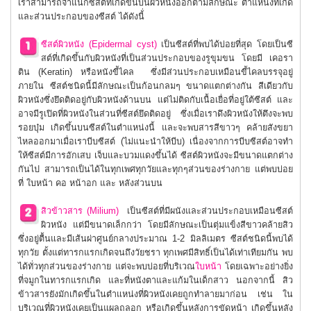
เราสามารถจำแนกซีสต์ที่เกิดขึ้นบนผิวหนังออกตามลักษณะ ตำแหน่งที่เกิด
และส่วนประกอบของซีสต์ ได้ดังนี้่
ซีสต์ผิวหนัง (Epidermal cyst)
เป็นซีสต์ที่พบได้บ่อยที่สุด โดยเป็นซี
สต์ที่เกิดขึ้นกับผิวหนังที่เป็นส่วนประกอบของรูขุมขน โดยมี เคอรา
ติน (Keratin) หรือหนังขี้ไคล ซึ่งมีส่วนประกอบเหมือนขี้ไคลบรรจุอยู่
ภายใน ซีสต์ชนิดนี้มีลักษณะเป็นก้อนกลมๆ ขนาดแตกต่างกัน สีเดียวกับ
ผิวหนังซึ่งยึดติดอยู่กับผิวหนังด้านบน แต่ไม่ติดกับเนื้อเยื่อที่อยู่ใต้ซีสต์ และ
อาจมีรูเปิดที่ผิวหนังในส่วนที่ซีสต์ยึดติดอยู่ ซึ่งเมื่อเราดึงผิวหนังให้ตึงจะพบ
รอยบุ๋ม เกิดขึ้นบนซีสต์ในตำแหน่งนี้ และจะพบสารสีขาวๆ คล้ายสังขยา
ไหลออกมาเมื่อเราบีบซีสต์ (ไม่แนะนำให้บีบ) เนื่องจากการบีบซีสต์อาจทำ
ให้ซีสต์มีการอักเสบ เจ็บและบวมแดงขึ้นได้ ซีสต์ผิวหนังจะมีขนาดแตกต่าง
กันไป สามารถเป็นได้ในทุกเพศทุกวัยและทุกๆส่วนของร่างกาย แต่พบบ่อย
ที่ ใบหน้า คอ หน้าอก และ หลังส่วนบน
สิวข้าวสาร (Milium)
เป็นซีสต์ที่มีผนังและส่วนประกอบเหมือนซีสต์
ผิวหนัง แต่มีขนาดเล็กกว่า โดยมีลักษณะเป็นตุ่มแข็งสีขาวคล้ายสิว
ซึ่งอยู่ตื้นและมีเส้นผ่าศูนย์กลางประมาณ 1-2 มิลลิเมตร ซีสต์ชนิดนี้พบได้
ทุกวัย ตั้งแต่ทารกแรกเกิดจนถึงวัยชรา ทุกเพศมีสิทธิ์เป็นได้เท่าเทียมกัน พบ
ได้ทั่วทุกส่วนของร่างกาย แต่จะพบบ่อยที่บริเวณ
ใบหน้า
โดยเฉพาะอย่างยิ่ง
ที่จมูกในทารกแรกเกิด และที่หนังตาและแก้มในเด็กสาว นอกจากนี้ สิว
ข้าวสารยังมักเกิดขึ้นในตำแหน่งที่ผิวหนังเคยถูกทำลายมาก่อน เช่น ใน
บริเวณที่ผิวหนังเคยเป็นแผลถลอก หรือเกิดขึ้นหลังการขัดหน้า เกิดขึ้นหลัง