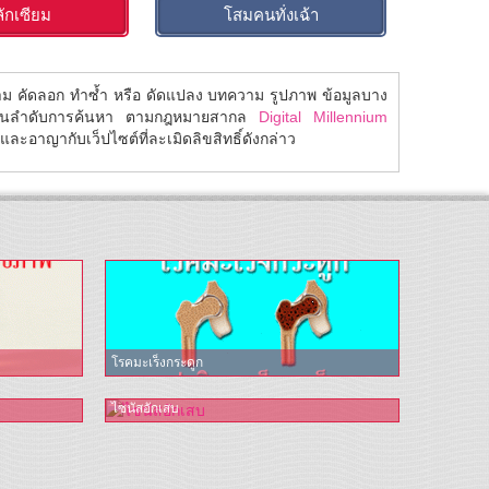
วลักเซียม
โสมคนทั่งเฉ้า
้าม คัดลอก ทำซ้ำ หรือ ดัดแปลง บทความ รูปภาพ ข้อมูลบาง
ในลำดับการค้นหา ตามกฎหมายสากล
Digital Millennium
ละอาญากับเว็ปไซต์ที่ละเมิดลิขสิทธิ์ดังกล่าว
โรคมะเร็งกระดูก
ไซนัสอักเสบ