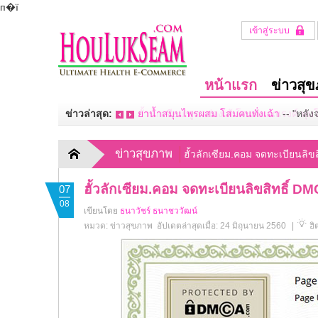
п�ї
เข้าสู่ระบบ
หน้าแรก
ข่าวสุ
ข่าวล่าสุด:
ฮั้วลักเซียม สูตรฮ่องเต้ โดยหมอณรงค์ พุ่
ข่าวสุขภาพ
ฮั้วลักเซียม.คอม จดทะเบียนลิข
ฮั้วลักเซียม.คอม จดทะเบียนลิขสิทธิ์ D
07
08
เขียนโดย
ธนาวัชร์ ธนาชววัฒน์
หมวด:
ข่าวสุขภาพ
อัปเดตล่าสุดเมื่อ: 24 มิถุนายน 2560
|
ฮิ