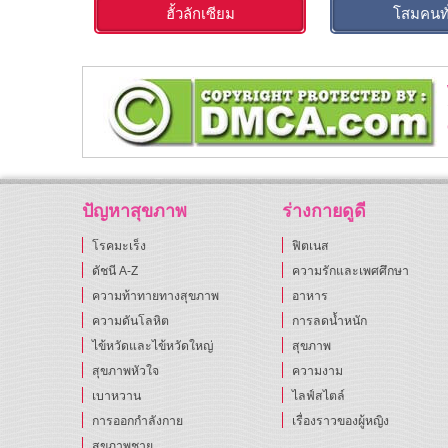
ฮั้วลักเซียม
โสมคนทั่
ปัญหาสุขภาพ
ร่างกายดูดี
โรคมะเร็ง
ฟิตเนส
ดัชนี A-Z
ความรักและเพศศึกษา
ความท้าทายทางสุขภาพ
อาหาร
ความดันโลหิต
การลดน้ำหนัก
ไข้หวัดและไข้หวัดใหญ่
สุขภาพ
สุขภาพหัวใจ
ความงาม
เบาหวาน
ไลฟ์สไตล์
การออกกำลังกาย
เรื่องราวของผู้หญิง
สุขภาพชาย