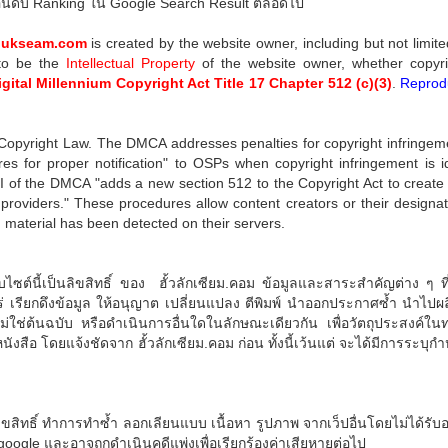
ันดับ Ranking ใน Google Search Result ตลอดไป
ulukseam.com
is created by the website owner, including but not limit
to be the
Intellectual Property
of the website owner, whether copyri
igital Millennium Copyright Act Title 17 Chapter 512 (c)(3)
.
Reprodu
Copyright Law. The DMCA addresses penalties for copyright infringeme
res for proper notification" to OSPs when copyright infringement is i
e II of the DMCA "adds a new section 512 to the Copyright Act to create
ce providers." These procedures allow content creators or their designa
material has been detected on their servers.
ไซต์นี้เป็นลิขสิทธิ์ ของ ฮั้วลักเซียม.คอม ข้อมูลและสาระสำคัญต่าง ๆ ที
รียกดึงข้อมูล ให้อนุญาต เปลี่ยนแปลง ตีพิมพ์ นำออกประกาศซ้ำ นำไปผล
ไม่ใช่ต้นฉบับ หรือดำเนินการอื่นใดในลักษณะเดียวกัน เพื่อวัตถุประสงค์ในทา
ือ โดยแจ้งชัดจาก ฮั้วลักเซียม.คอม ก่อน ทั้งนี้เว้นแต่ จะได้มีการระบ
ิขสิทธิ์ ทำการทำซ้ำ ลอกเลียนแบบ เนื้อหา รูปภาพ จากเว็ปอื่นโดยไม่ได้รับอ
ogle และอาจถูกดำเนินคดีแพ่งเพื่อเรียกร้องค่าเสียหายต่อไป