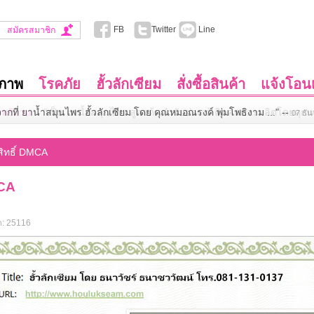
FB
Twitter
Line
สมัครสมาชิก
ขภาพ
โรคภัย
ฮั้วลักเซียม
สั่งซื้อสินค้า
แจ้งโอนเ
มโพธิงาม
--
"เป็น ยาน้ำสมุนไพร สูตรต้นตำรับฮ่องเต้ คิดค้นและผลิตโดยคุณห
สิทธิ์ DMCA
MCA
ต: 25116