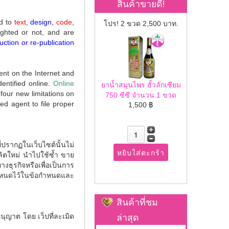
สินค้าขายดี!
ed to
text
,
design
,
code
,
โปร! 2 ขวด 2,500 บาท.
ghted or not, and are
ction or re-publication
nt on the Internet and
dentified online.
Online
ยาน้ำสมุนไพร ฮั้วลักเซียม
 four new limitations on
750 ซีซี จำนวน 1 ขวด
ted agent to file proper
1,500 ฿
่ปรากฏในเว็บไซต์นั้นไม่
ิตใหม่ นำไปใช้ซ้ำ ขาย
งธุรกิจหรือเพื่อเป็นการ
ุกำหนดไว้ในข้อกำหนดและ
สินค้าที่ชม
ล่าสุด
นุญาต โดย เว็ปที่ละเมิด