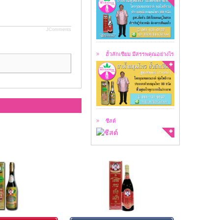
ฮั้วลักเซียม คือ
สมุนไพร 99 ชนิด ...
JComments
ฮั้วลักเซียม มีสรรพคุณอย่างไร
สาเหตุของการเกิดซีสต์
ซีสต์ คือ ...
ซีสต์