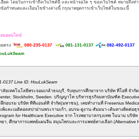
อียด โดยในการเข้าถึงเว็บไซต์นี้ และหน้าจอใด ๆ ของเว็บไซต์ หมายถึงท่
มข้อกำหนดและเงื่อนไขข้างล่างนี้ กรุณาหยุดการเข้าเว็บไซต์ในขณะนี้
ักเซียมออนไลน์
โดยตรง
080-235-0137
081-131-0137
082-492-0137
ouLukSeam
1-0137 Line ID: HouLukSeam
ลัยเทคโนโลยีพระจอมเกล้าธนบุรี, รับทุนการศึกษาจาก บริษัท ทีโอที จำกั
Center, Stockholm, Sweden. ปริญญาโท บริหารธุรกิจมหาบัณฑิต Executi
รฝึกอบรม บริษัท ทีทีแอนด์ที จำกัด(มหาชน), เคยทำงานที่ Fresenius Medic
ูมิแพ้และเมดิคอลสปาย่านพระรามเก้า, อบรม-ดูงาน-สัมมนา-เดินทางติดต่อธุร
ogram for Healthcare Executive จาก โรงพยาบาลกรุงเทพ ในนาม บริษัท 
ทยา, ศึกษาการแพทย์แผนจีน สมุนไพรและการแพทย์ทางเลือก (Alternative He