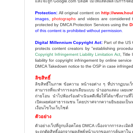
และจะถูก Google.com บล็อค ไม่ให้แสดงผลในการจัดอ
Protection:
All original content on
http://www.ho
images
,
photographs
and videos are considered 
protected by DMCA Protection Services using the
D
of this content is prohibited without permission.
Digital Millennium Copyright Act:
Part of the US 
protects content creators by "establishing procedu
Copyright Infringement Liability Limitation Act
, Titl
liability for copyright infringement by online servi
DMCA Takedown notice to the OSP in case infringed 
ลิขสิทธิ์
ลิขสิทธิ์ในภาพ ข้อความ หน้าจอต่าง ๆ ที่ปรากฏบนเว็บ
สามารถที่จะทำการลอกเลียนแบบ นำออกแสดง เผยแพร่ เ
ถ่ายโอน นำไปฟ้องร้องดำเนินคดีเพื่อให้ได้มาซึ่งงานที่
เปิดเผยต่อสาธารณชน โดยปราศจากความยินยอมเป็นหนังส
เงื่อนไขในเว็บไซต์
ตัวอย่าง
ตัวอย่างเว็ปที่ถูกบล็อคโดย DMCA เนื่องจากการละเมิดล
จะถูกตัดสิทธิ์ออกจากผลลัพธ์หน้าแรกของการค้นหาใน go