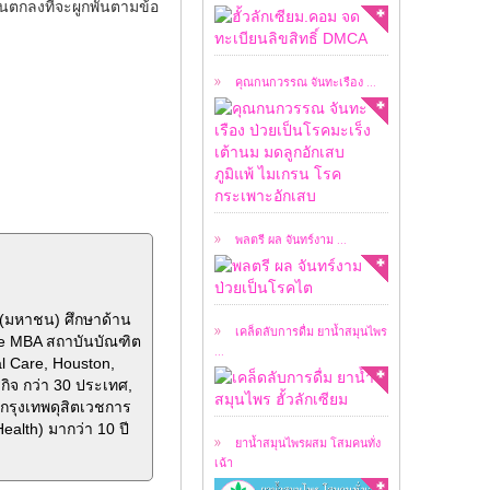
เคสผู้ป่วยวันนี้ ผมขอ
านตกลงที่จะผูกพันตามข้อ
อนุญาตให้ชมคลิปการ
สัมภาษณ์ ...
คุณกนกวรรณ จันทะเรือง ...
เคสผู้ป่วยวันนี้ ผมขอ
อนุญาตให้ชมคลิปการ
สัมภาษณ์ ...
พลตรี ผล จันทร์งาม ...
เคล็ดลับในการดื่มยา
น้ำสมุนไพร ฮั้วลักเซียม
...
ด(มหาชน) ศึกษาด้าน
เคล็ดลับการดื่ม ยาน้ำสมุนไพร
ve MBA สถาบันบัณฑิต
...
al Care, Houston,
กิจ กว่า 30 ประเทศ,
หลังจากที่ ยาน้ำ
กรุงเทพดุสิตเวชการ
สมุนไพร ฮั้วลักเซียม
alth) มากว่า 10 ปี
โดย ...
ยาน้ำสมุนไพรผสม โสมคนทั่ง
เฉ้า