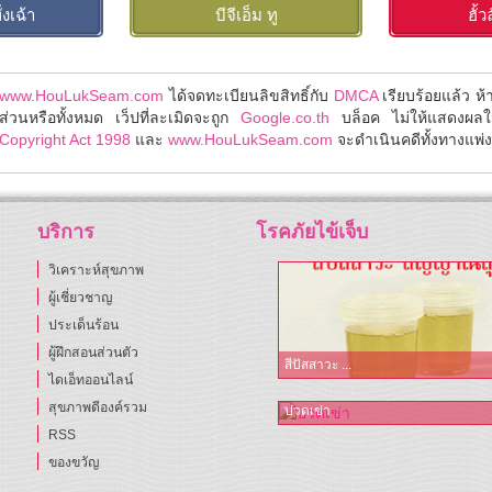
งเฉ้า
บีจีเอ็ม ทู
ฮั้
www.HouLukSeam.com
ได้จดทะเบียนลิขสิทธิ์กับ
DMCA
เรียบร้อยแล้ว ห
ส่วนหรือทั้งหมด เว็ปที่ละเมิดจะถูก
Google.co.th
บล็อค ไม่ให้แสดงผล
Copyright Act 1998
และ
www.HouLukSeam.com
จะดำเนินคดีทั้งทางแพ่งแ
บริการ
โรคภัยไข้เจ็บ
วิเคราะห์สุขภาพ
ผู้เชี่ยวชาญ
ประเด็นร้อน
ผู้ฝึกสอนส่วนตัว
สีปัสสาวะ ...
ไดเอ็ทออนไลน์
สุขภาพดีองค์รวม
ปวดเข่า
RSS
ของขวัญ