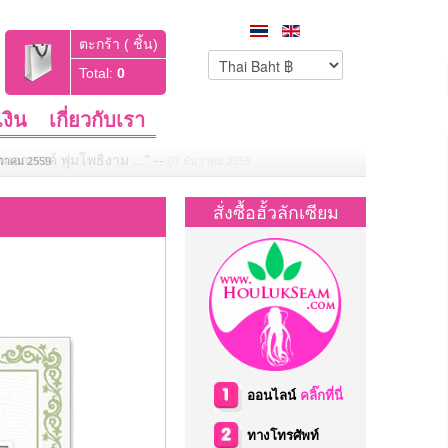
ตะกร้า ( ชิ้น)
Total:
0
งิน
เกี่ยวกับเรา
มอณรงค์ พุ่มโพธิงาม ..."
--
07 ธันวาคม 2559
สั่งซื้อฮั้วลักเซียม
ออนไลน์
คลิ๊กที่นี่
ทางโทรศัพท์