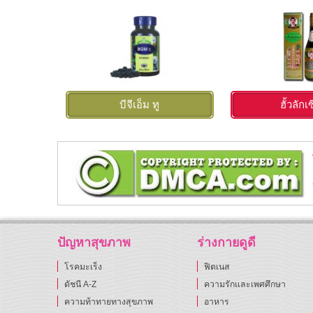
บีจีเอ็ม ทู
ฮั้วลักเ
ปัญหาสุขภาพ
ร่างกายดูดี
โรคมะเร็ง
ฟิตเนส
ดัชนี A-Z
ความรักและเพศศึกษา
ความท้าทายทางสุขภาพ
อาหาร