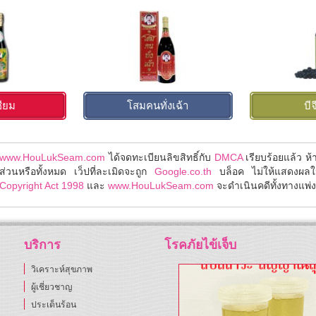
ซียม
โสมคนทั่งเฉ้า
บีจ
www.HouLukSeam.com
ได้จดทะเบียนลิขสิทธิ์กับ
DMCA
เรียบร้อยแล้ว ห
ส่วนหรือทั้งหมด เว็ปที่ละเมิดจะถูก
Google.co.th
บล็อค ไม่ให้แสดงผล
Copyright Act 1998
และ
www.HouLukSeam.com
จะดำเนินคดีทั้งทางแพ่งแ
บริการ
โรคภัยไข้เจ็บ
วิเคราะห์สุขภาพ
ผู้เชี่ยวชาญ
ประเด็นร้อน