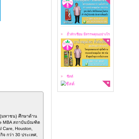
ฮั้วลักเซียม คือ
สมุนไพร 99 ชนิด ...
ฮั้วลักเซียม มีสรรพคุณอย่างไร
สาเหตุของการเกิดซีสต์
ซีสต์ คือ ...
ซีสต์
ด(มหาชน) ศึกษาด้าน
ve MBA สถาบันบัณฑิต
al Care, Houston,
กิจ กว่า 30 ประเทศ,