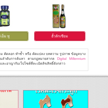
ีเอ็ม ทู
ฮั้วลักเซียม
โ
้าม คัดลอก ทำซ้ำ หรือ ดัดแปลง บทความ รูปภาพ ข้อมูลบาง
ในลำดับการค้นหา ตามกฎหมายสากล
Digital Millennium
ละอาญากับเว็ปไซต์ที่ละเมิดลิขสิทธิ์ดังกล่าว