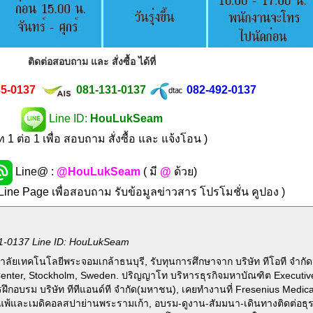
ติดต่อสอบถาม และ สั่งซื้อ ได้ที่
35-0137
081-131-0137
082-492-0137
Line ID:
HouLukSeam
 1 ต่อ 1 เพื่อ สอบถาม สั่งซื้อ และ แจ้งโอน )
Line@ :
@HouLukSeam
( มี
@
ด้วย)
 Line Page เพื่อสอบถาม รับข้อมูลข่าวสาร โปรโมชั่น คูปอง )
1-0137 Line ID: HouLukSeam
ลัยเทคโนโลยีพระจอมเกล้าธนบุรี, รับทุนการศึกษาจาก บริษัท ทีโอที จำกั
Center, Stockholm, Sweden. ปริญญาโท บริหารธุรกิจมหาบัณฑิต Executi
รฝึกอบรม บริษัท ทีทีแอนด์ที จำกัด(มหาชน), เคยทำงานที่ Fresenius Medic
ูมิแพ้และเมดิคอลสปาย่านพระรามเก้า, อบรม-ดูงาน-สัมมนา-เดินทางติดต่อธุร