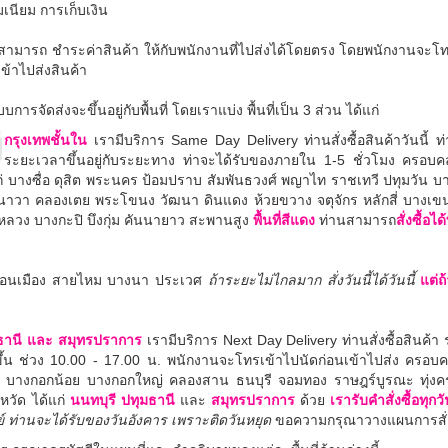
เนียม การเก็บเงิน
นสามารถ
ชำระค่าสินค้า ให้กับพนักงานที่ไปส่งได้โดยตรง
โดยพนักงานจะโทรห
เข้าไปส่งสินค้า
บการจัดส่งจะขึ้นอยู่กับพื้นที่ โดยเราแบ่ง พื้นที่เป็น 3 ส่วน ได้แก่
กรุงเทพชั้นใน
เรามีบริการ Same Day Delivery
ท่านสั่งซื้อสินค้าวันนี้ 
ระยะเวลาขึ้นอยู่กับระยะทาง
ท่าจะได้รับของภายใน 1-5 ชั่วโมง ครอบคลุ
ก่
บางซื่อ ดุสิต พระนคร ป้อมปราบ สัมพันธวงศ์ พญาไท ราชเทวี ปทุมวัน
าวา คลองเตย พระโขนง วัฒนา ดินแดง ห้วยขวาง จตุจักร หลักสี่ บางเข
ลวง บางกะปิ บึงกุ่ม คันนายาว สะพานสูง
พื้นที่สีแดง
ท่านสามารถ
สั่งซื้อไ
อนเมือง สายไหม บางนา ประเวศ
ถ้าระยะไม่ไกลมาก สั่งวันนี้ได้วันนี้
แต่ถ
มธานี และ สมุทรปราการ
เรามีบริการ Next Day Delivery ท่านสั่งซื้อสินค้า 
ขึ้น ช่วง 10.00 - 17.00 น.
พนักงานจะโทรเข้าไปนัดก่อนเข้าไปส่ง
ครอบคลุ
ญ บางกอกน้อย บางกอกใหญ่ คลองสาน ธนบุรี จอมทอง ราษฎร์บูรณะ ทุ่งค
หวัด ได้แก่
นนทบุรี ปทุมธานี
และ
สมุทรปราการ
ด้วย
เรารับคำสั่งซื้อทุกวั
ตย์ ท่านจะได้รับของวันอังคาร
เพราะติดวันหยุด
ขอความกรุณาวางแผนการสั่งซ