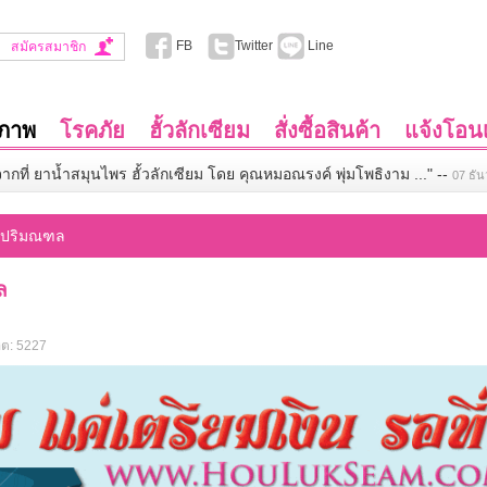
FB
Twitter
Line
สมัครสมาชิก
ขภาพ
โรคภัย
ฮั้วลักเซียม
สั่งซื้อสินค้า
แจ้งโอนเ
จากที่ ยาน้ำสมุนไพร ฮั้วลักเซียม โดย คุณหมอณรงค์ พุ่มโพธิงาม ..."
--
07 ธั
และปริมณฑล
ล
ิต: 5227