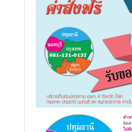
สำหร
คิดค
ไม่ต