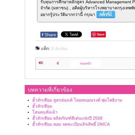
รับทุนการศึกษาหลักสูตร Advanced Management Pr
จำกัด (มหาชน) , อดีตผู้บริหารโรงพยาบาลกรุงเทพพั
อยากรู้ประวัติมากกว่านี้ กรุณา
Save
f
Share
แท็ก:
ฮั้วลักเซียม
ก่อนหน้า
บทความที่เกี่ยวข้อง
ฮั้วลักเซียม สูตรฮ่องเต้ โดยหมอณรงค์ พุ่มโพธิงาม
ฮั้วลักเซียม
โสมคนทั่งเฉ้า
ฮั้วลักเซียม ผลิตภัณฑ์ดีเด่นแห่งปี 2558
ฮั้วลักเซียม.คอม จดทะเบียนลิขสิทธิ์ DMCA