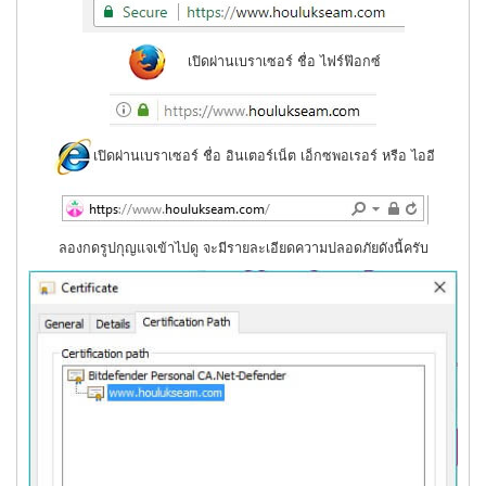
เปิดผ่านเบราเซอร์ ชื่อ ไฟร์ฟ๊อกซ์
เปิดผ่านเบราเซอร์ ชื่อ อินเตอร์เน็ต เอ็กซพอเรอร์ หรือ ไออี
ลองกดรูปกุญแจเข้าไปดู จะมีรายละเอียดความปลอดภัยดังนี้ครับ