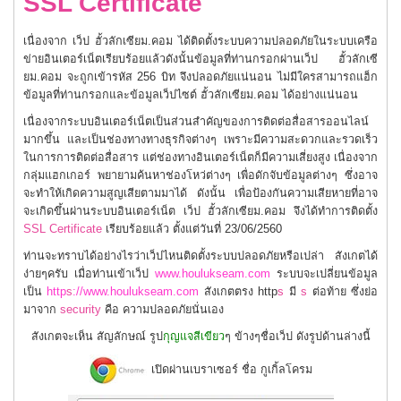
SSL Certificate
เนื่องจาก เว็ป ฮั้วลักเซียม.คอม ได้ติดตั้งระบบความปลอดภัยในระบบเครือ
ข่ายอินเตอร์เน็ตเรียบร้อยแล้วดังนั้นข้อมูลที่ท่านกรอกผ่านเว็ป ฮั้วลักเซี
ยม.คอม จะถูกเข้ารหัส 256 บิท จึงปลอดภัยแน่นอน ไม่มีใครสามารถแฮ็ก
ข้อมูลที่ท่านกรอกและข้อมูลเว็ปไซต์ ฮั้วลักเซียม.คอม ได้อย่างแน่นอน
เนื่องจากระบบอินเตอร์เน็ตเป็นส่วนสําคัญของการติดต่อสื่อสารออนไลน์
มากขึ้น และเป็นช่องทางทางธุรกิจต่างๆ เพราะมีความสะดวกและรวดเร็ว
ในการการติดต่อสื่อสาร แต่ช่องทางอินเตอร์เน็ตก็มีความเสี่ยงสูง เนื่องจาก
กลุ่มแฮกเกอร์ พยายามค้นหาช่องโหว่ต่างๆ เพื่อดักจับข้อมูลต่างๆ ซึ่งอาจ
จะทำให้เกิดความสูญเสียตามมาได้ ดังนั้น เพื่อป้องกันความเสียหายที่อาจ
จะเกิดขึ้นผ่านระบบอินเตอร์เน็ต เว็ป ฮั้วลักเซียม.คอม จึงได้ทำการติดตั้ง
SSL Certificate
เรียบร้อยแล้ว ตั้งแต่วันที่ 23/06/2560
ท่านจะทราบได้อย่างไรว่าเว็ปไหนติดตั้งระบบปลอดภัยหรือเปล่า สังเกตได้
ง่ายๆครับ เมื่อท่านเข้าเว็ป
www.houlukseam.com
ระบบจะเปลี่ยนข้อมูล
เป็น
http
s
://www.houlukseam.com
สังเกตตรง http
s
มี
s
ต่อท้าย ซึ่งย่อ
มาจาก
security
คือ ความปลอดภัยนั่นเอง
สังเกตจะเห็น สัญลักษณ์ รูป
กุญแจสีเขียว
ๆ ข้างๆชื่อเว็ป ดังรูปด้านล่างนี้
เปิดผ่านเบราเซอร์ ชื่อ กูเกิ้ลโครม