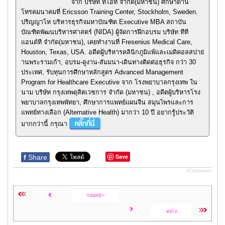
จาก บริษัท ทีโอที จำกัด(มหาชน) ศึกษาด้าน
โทรคมนาคมที่ Ericsson Training Center, Stockholm, Sweden.
ปริญญาโท บริหารธุรกิจมหาบัณฑิต Executive MBA สถาบัน
บัณฑิตพัฒนบริหารศาสตร์ (NIDA) ผู้จัดการฝึกอบรม บริษัท ทีที
แอนด์ที จำกัด(มหาชน), เคยทำงานที่ Fresenius Medical Care,
Houston, Texas, USA. อดีตผู้บริหารคลินิกภูมิแพ้และเมดิคอลสปาย่
านพระรามเก้า, อบรม-ดูงาน-สัมมนา-เดินทางติดต่อธุรกิจ กว่า 30
ประเทศ, รับทุนการศึกษาหลักสูตร Advanced Management
Program for Healthcare Executive จาก โรงพยาบาลกรุงเทพ ใน
นาม บริษัท กรุงเทพดุสิตเวชการ จำกัด (มหาชน) , อดีตผู้บริหารโรง
พยาบาลกรุงเทพพัทยา, ศึกษาการแพทย์แผนจีน สมุนไพรและการ
แพทย์ทางเลือก (Alternative Health) มากว่า 10 ปี อยากรู้ประวัติ
มากกว่านี้ กรุณา
Save
f
Share
JComments
ก่อนหน้า
ต่อไป