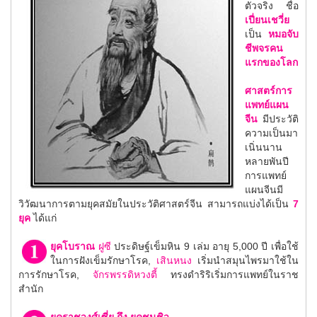
ตัวจริง ชื่อ
เปี่ยนเชวี่ย
เป็น
หมอจับ
ชีพจรคน
แรกของโลก
ศาสตร์การ
แพทย์แผน
จีน
มีประวัติ
ความเป็นมา
เนิ่นนาน
หลายพันปี
การแพทย์
แผนจีนมี
วิวัฒนาการตามยุคสมัยในประวัติศาสตร์จีน สามารถแบ่งได้เป็น
7
ยุค
ได้แก่
ยุคโบราณ
ฝูซี
ประดิษฐ์เข็มหิน 9 เล่ม อายุ 5,000 ปี เพื่อใช้
ในการฝังเข็มรักษาโรค,
เสินหนง
เริ่มนำสมุนไพรมาใช้ใน
การรักษาโรค,
จักรพรรดิหวงตี้
ทรงดำริริเริ่มการแพทย์ในราช
สำนัก