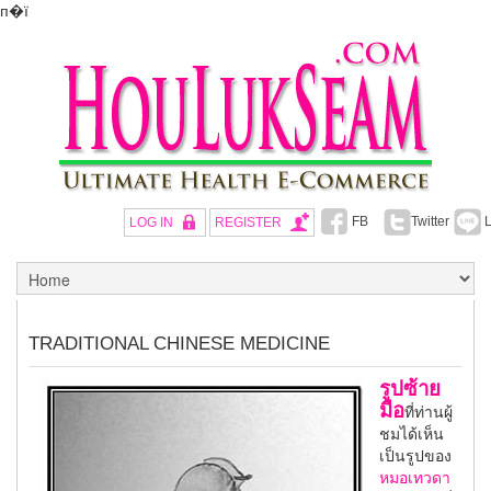
п�ї
FB
Twitter
L
LOG IN
REGISTER
TRADITIONAL CHINESE MEDICINE
รูปซ้าย
มือ
ที่ท่านผู้
ชมได้เห็น
เป็นรูปของ
หมอเทวดา