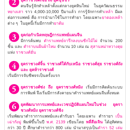
ยุคราชวงศ์เซี่ย ถึง ยุคชุนชิว
คนจีนรู้จักทําเหล้าตั้งแต่กลางยุคหินใหม่ ในยุควัฒนธรรม
หยางเสา
ราว 4,000-10,000 ปีมาแล้ว การรู้จักการทํา
เหล้า
มีผล
ต่อการแพทย์ คือ การนํามาใช้ในการทํายา โดยเฉพาะ
ยาดองเหล้า
ต่าง ๆ ในยุคนี้เริ่มมีการทํา
ยาต้ม
ยุคก่อกําเนิดทฤษฎีการแพทย์แผนจีน
มีการค้นพบ
ตำราแพทย์จารึกลงบนซีกไม้ไผ่
จำนวน 200
ชิ้น และ
ตำราบนผืนผ้าไหม
จำนวน 10 เล่ม ณ
สุสานหม่าหวางตุย
แห่ง
ราชวงศ์ฮั่น
ยุคราชวงศ์จิ้น ราชวงศ์ใต้กับเหนือ ราชวงศ์สุย ราชวงศ์ถัง
และ ยุคห้าราชวงศ์
เริ่มมีการจับชีพจรเป็นครั้งแรก
ยุคราชวงศ์ซ่ง ถึง ยุคราชวงศ์หมิง
เริ่มมีการคิดค้นระบบ
การพิมพ์ จึงเริ่มมีการสังคายนาตำราแพทย์แผนจีนทั้งหมด
ยุคพัฒนาการแพทย์และเวชปฏิบัติแผนใหม่ในช่วง ยุครา
ชวงศ์หมิง ยุคราชวงศ์ชิง
เริ่มพัฒนาตำราการแพทย์และตำรับยา โดยเฉพาะ ตำรายา
เปิ๋น
เฉ่ากังมู่
พิมพ์ขึ้นในปี
พ.ศ. 2139
เขียนโดย
หลี่สือเจิน
ได้อุทิศตน
กว่า 30 ปี ศึกษาตำรากว่า 800 เล่ม นำมาสรุปเป็น
ตำรา 52 เล่ม