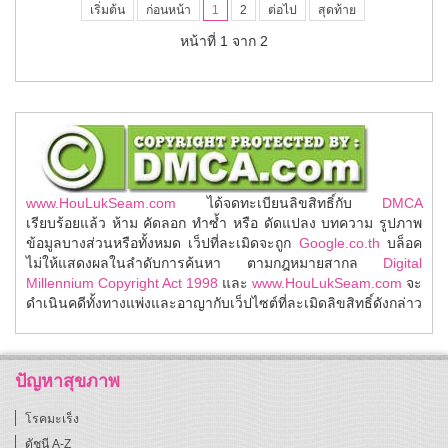
เริ่มต้น
ก่อนหน้า
1
2
ต่อไป
สุดท้าย
หน้าที่ 1 จาก 2
www.HouLukSeam.com
ได้จดทะเบียนลิขสิทธิ์กับ
DMCA
เรียบร้อยแล้ว ห้าม คัดลอก ทำซ้ำ หรือ ดัดแปลง บทความ รูปภาพ
ข้อมูลบางส่วนหรือทั้งหมด เว็ปที่ละเมิดจะถูก
Google.co.th
บล็อค
ไม่ให้แสดงผลในลำดับการค้นหา ตามกฎหมายสากล
Digital
Millennium Copyright Act 1998
และ
www.HouLukSeam.com
จะ
ดำเนินคดีทั้งทางแพ่งและอาญากับเว็ปไซต์ที่ละเมิดลิขสิทธิ์ดังกล่าว
ปัญหาสุขภาพ
โรคมะเร็ง
ดัชนี A-Z