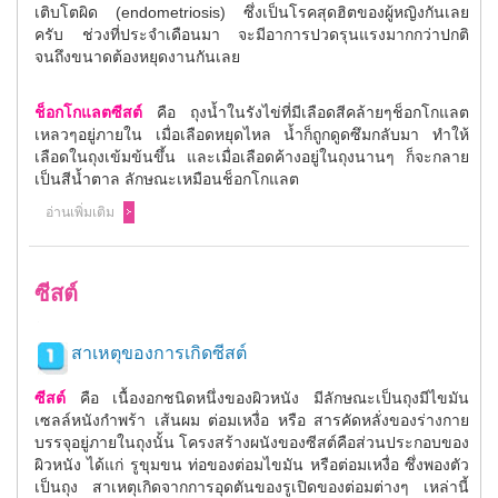
เติบโตผิด (endometriosis) ซึ่งเป็นโรคสุดฮิตของผู้หญิงกันเลย
ครับ ช่วงที่ประจำเดือนมา จะมีอาการปวดรุนแรงมากกว่าปกติ
จนถึงขนาดต้องหยุดงานกันเลย
ช็อกโกแลตซีสต์
คือ ถุงน้ำในรังไข่ที่มีเลือดสีคล้ายๆช็อกโกแลต
เหลวๆอยู่ภายใน เมื่อเลือดหยุดไหล น้ำก็ถูกดูดซึมกลับมา ทำให้
เลือดในถุงเข้มข้นขึ้น และเมื่อเลือดค้างอยู่ในถุงนานๆ ก็จะกลาย
เป็นสีน้ำตาล ลักษณะเหมือนช็อกโกแลต
อ่านเพิ่มเติม
ซีสต์
สาเหตุของการเกิดซีสต์
ซีสต์
คือ เนื้องอกชนิดหนึ่งของผิวหนัง มีลักษณะเป็นถุงมีไขมัน
เซลล์หนังกำพร้า เส้นผม ต่อมเหงื่อ หรือ สารคัดหลั่งของร่างกาย
บรรจุอยู่ภายในถุงนั้น โครงสร้างผนังของซีสต์คือส่วนประกอบของ
ผิวหนัง ได้แก่ รูขุมขน ท่อของต่อมไขมัน หรือต่อมเหงื่อ ซึ่งพองตัว
เป็นถุง สาเหตุเกิดจากการอุดตันของรูเปิดของต่อมต่างๆ เหล่านี้