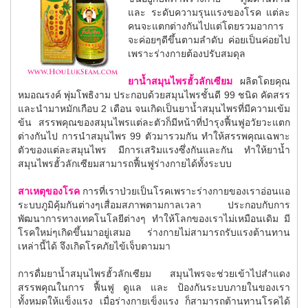
และ ระดับความรุนแรงของโรค แต่ละ
คนจะแตกต่างกันไปแต่โดยรวมอาการ
จะค่อยๆดีขึ้นตามลำดับ ค่อยเป็นค่อยไป
เพราะร่างกายต้องปรับสมดุล
ยาน้ำสมุนไพรฮั้วลักเซียม
ผลิตโดยคุณ
หมอณรงค์ พุ่มโพธิงาม ประกอบด้วยสมุนไพรชั้นดี 99 ชนิด คัดสรร
และนำมาหมักเกือบ 2 เดือน จนเกิดเป็นยาน้ำสมุนไพรที่มีความเข้ม
ข้น สรรพคุณของสมุนไพรแต่ละตัวก็มีหน้าที่บำรุงฟื้นฟูอวัยวะแตก
ต่างกันไป การนำสมุนไพร 99 ตัวมารวมกัน ทำให้สรรพคุณเฉพาะ
ตัวของแต่ละสมุนไพร มีการเสริมแรงซึ่งกันและกัน ทำให้ยาน้ำ
สมุนไพรฮั้วลักเซียมสามารถฟื้นฟูร่างกายได้ทั้งระบบ
สาเหตุของโรค
การที่เราป่วยเป็นโรคเพราะร่างกายของเราอ่อนแอ
ระบบภูมิคุ้มกันต่างๆเสื่อมสภาพตามกาลเวลา ประกอบกับการ
พัฒนาการทางเทคโนโลยีต่างๆ ทำให้โลกของเราไม่เหมือนเดิม มี
โรคใหม่ๆเกิดขึ้นมาอยู่เสมอ ร่างกายไม่สามารถรับแรงต้านทาน
เหล่านี้ได้ จึงเกิดโรคภัยไข้เจ็บตามมา
การดื่มยาน้ำสมุนไพรฮั้วลักเซียม สมุนไพรจะช่วยเข้าไปสำแดง
สรรพคุณในการ ฟื้นฟู ดูแล และ ป้องกันระบบภายในของเรา
ทั้งหมดให้แข็งแรง เมื่อร่างกายเข็งแรง ก็สามารถต้านทานโรคได้