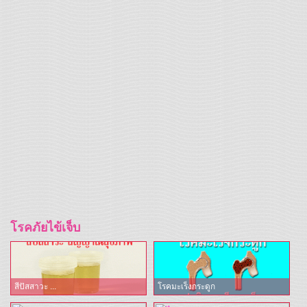
โรคภัยไข้เจ็บ
สีปัสสาวะ ...
โรคมะเร็งกระดูก