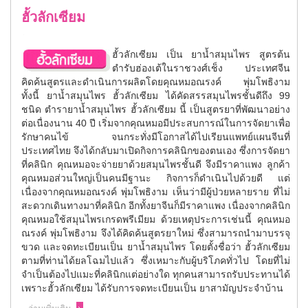
ฮั้วลักเซียม
ฮั้วลักเซียม เป็น
ยาน้ำสมุนไพร
สูตรต้น
ตำรับฮ่องเต้ในราชวงศ์เช็ง ประเทศจีน
คิดค้นสูตรและดำเนินการผลิตโดยคุณ
หมอณรงค์ พุ่มโพธิงาม
ทั้งนี้ ยาน้ำสมุนไพร ฮั้วลักเซียม ได้คัดสรรสมุนไพรชั้นดีถึง
99
ชนิด ตำรายาน้ำสมุนไพร ฮั้วลักเซียม นี้ เป็นสูตรยาที่พัฒนาอย่าง
ต่อเนื่องนาน 40 ปี เริ่มจากคุณหมอมีประสบการณ์ในการจัดยาเพื่อ
รักษาคนไข้ จนกระทั่งมีโอกาสได้ไปเรียนแพทย์แผนจีนที่
ประเทศไทย จึงได้กลับมาเปิดกิจการคลินิกของตนเอง ซึ่งการจัดยา
ที่คลินิก คุณหมอจะจ่ายยาด้วยสมุนไพรชั้นดี จึงมีราคาแพง ลูกค้า
คุณหมอส่วนใหญ่เป็นคนมีฐานะ กิจการก็ดำเนินไปด้วยดี แต่
เนื่องจากคุณหมอณรงค์ พุ่มโพธิงาม เห็นว่ามีผู้ป่วยหลายราย ที่ไม่
สะดวกเดินทางมาที่คลินิก อีกทั้งยาจีนก็มีราคาแพง เนื่องจากคลินิก
คุณหมอใช้สมุนไพรเกรดพรีเมียม ด้วยเหตุประการเช่นนี้ คุณหมอ
ณรงค์ พุ่มโพธิงาม จึงได้คิดค้นสูตรยาใหม่ ซึ่งสามารถนำมาบรรจุ
ขวด และจดทะเบียนเป็น ยาน้ำสมุนไพร โดยตั้งชื่อว่า ฮั้วลักเซียม
ตามที่ท่านได้ยลโฉมไปแล้ว ซึ่งเหมาะกับผู้บริโภคทั่วไป โดยที่ไม่
จำเป็นต้องไปแมะที่คลินิกแต่อย่างใด ทุกคนสามารถรับประทานได้
เพราะฮั้วลักเซียม ได้รับการจดทะเบียนเป็น ยาสามัญประจำบ้าน