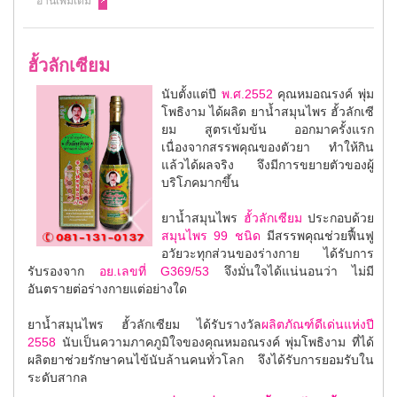
อ่านเพิ่มเติม
ฮั้วลักเซียม
นับตั้งแต่ปี
พ.ศ.2552
คุณหมอณรงค์ พุ่ม
โพธิงาม ได้ผลิต ยาน้ำสมุนไพร ฮั้วลักเซี
ยม สูตรเข้มข้น ออกมาครั้งแรก
เนื่องจากสรรพคุณของตัวยา ทำให้กิน
แล้วได้ผลจริง จึงมีการขยายตัวของผู้
บริโภคมากขึ้น
ยาน้ำสมุนไพร
ฮั้วลักเซียม
ประกอบด้วย
สมุนไพร 99 ชนิด
มีสรรพคุณช่วยฟื้นฟู
อวัยวะทุกส่วนของร่างกาย ได้รับการ
รับรองจาก
อย.เลขที่ G369/53
จึงมั่นใจได้แน่นอนว่า ไม่มี
อันตรายต่อร่างกายแต่อย่างใด
ยาน้ำสมุนไพร ฮั้วลักเซียม ได้รับรางวัล
ผลิตภัณฑ์ดีเด่นแห่งปี
2558
นับเป็นความภาคภูมิใจของคุณหมอณรงค์ พุ่มโพธิงาม ที่ได้
ผลิตยาช่วยรักษาคนไข้นับล้านคนทั่วโลก จึงได้รับการยอมรับใน
ระดับสากล