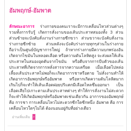
อัมพฤกษ์-อัมพาต
ลักษณะอาการ
ร่างกายของคนเราจะมีการเคลื่อนไหวส่วนต่างๆ
รวมทั้งการรับรู้ เกิดการสั่งงานของเส้นประสาทสมองทั้ง 3 ส่วน
ส่วนซ้ายจะบังคับสั่งงานร่างกายซีกขวา ส่วนขวาจะบังคับสั่งงาน
ร่างกายซีกซ้าย ส่วนหลังจะบังคับร่างกายทุกๆส่วนในร่างกาย
ถือว่าเป็นศูนย์บัญชาการใหญ่ ถ้าหากร่างกายมีความบกพร่องอัน
เกิดจากไขมันในหลอดเลือด หรือความดันโลหิตสูง จะส่งผลให้เส้น
ประสาทในสมองอุดตันจากไขมัน หรือตีบจากการบีบตัวของเส้น
ประสาทที่เกิดจากการหลั่งสารจากความเครียด เมื่อเลือดไปหล่อ
เลี้ยงเส้นประสาทไม่พอก็จะเกิดอาการชาหรือตาย ไม่สั่งงานทำให้
เกิดอาการอัมพฤกษ์หรืออัมพาต หรือหากเกิดความดันโลหิตมาก
เกินไปก็จะทำให้เส้นเลือดฝอยปริแตกมีเลือดไหลซึมออกมา เป็น
เลือดเสียไปเกาะตามเส้นประสาทต่างๆ ทำให้การสั่งงานไม่สะดวก
ก็จะทำให้เกิดอัมพฤกษ์หรืออัมพาตเช่นเดียวกัน อาการของอัมพฤกษ์
คือ การชา การเคลื่อนไหวไม่สะดวกซีกใดซีกหนึ่ง อัมพาต คือ การ
เคลื่อนไหวใดๆไม่ได้ ต้องนอนอยู่กับที่อย่างเดียว
อ่านเพิ่มเติม