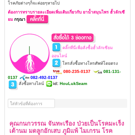
โรคภัยต่างๆก็จะค่อยๆหายไป
ต้องการทราบรายละเอียดเพิ่มเติมเกี่ยวกับ ยาน้ำสมุนไพร ฮั้วลักเซี
ยม
กรุณา
คลิ๊กที่นี่เพื่อสั่งซื้อฮั้วลักเซียม
ออนไลน์
โทรสั่งซื้อทางโทรศัพท์โดยตรง
080-235-0137
081-131-
0137
082-492-0137
สั่งซื้อทางไลน์
id
:
HouLukSeam
คุณกนกวรรณ จันทะเรือง ป่วยเป็นโรคมะเร็ง
เต้านม มดลูกอักเสบ ภูมิแพ้ ไมเกรน โรค