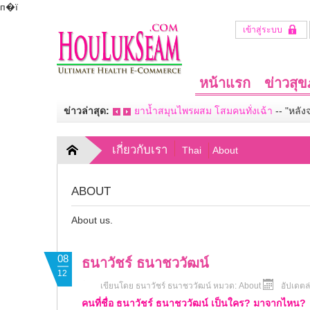
п�ї
เข้าสู่ระบบ
หน้าแรก
ข่าวสุ
ข่าวล่าสุด:
ยาน้ำสมุนไพรผสม โสมคนทั่งเฉ้า
--
"หลัง
เกี่ยวกับเรา
Thai
About
ABOUT
About us.
08
ธนาวัชร์ ธนาชววัฒน์
12
เขียนโดย
ธนาวัชร์ ธนาชววัฒน์
หมวด:
About
อัปเดตล
คนที่ชื่อ ธนาวัชร์ ธนาชววัฒน์ เป็นใคร? มาจากไหน?