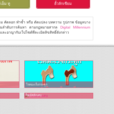
ีเอ็ม ทู
ฮั้วลักเซียม
โ
้าม คัดลอก ทำซ้ำ หรือ ดัดแปลง บทความ รูปภาพ ข้อมูลบาง
ในลำดับการค้นหา ตามกฎหมายสากล
Digital Millennium
ละอาญากับเว็ปไซต์ที่ละเมิดลิขสิทธิ์ดังกล่าว
โรคมะเร็งกระดูก
ไซนัสอักเสบ