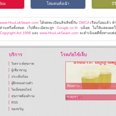
ซียม
โสมคนทั่งเฉ้า
บีจ
www.HouLukSeam.com
ได้จดทะเบียนลิขสิทธิ์กับ
DMCA
เรียบร้อยแล้ว ห
ส่วนหรือทั้งหมด เว็ปที่ละเมิดจะถูก
Google.co.th
บล็อค ไม่ให้แสดงผล
Copyright Act 1998
และ
www.HouLukSeam.com
จะดำเนินคดีทั้งทางแพ่งแ
บริการ
โรคภัยไข้เจ็บ
วิเคราะห์สุขภาพ
ผู้เชี่ยวชาญ
ประเด็นร้อน
ผู้ฝึกสอนส่วนตัว
สีปัสสาวะ ...
ไดเอ็ทออนไลน์
สุขภาพดีองค์รวม
ปวดเข่า
RSS
ของขวัญ