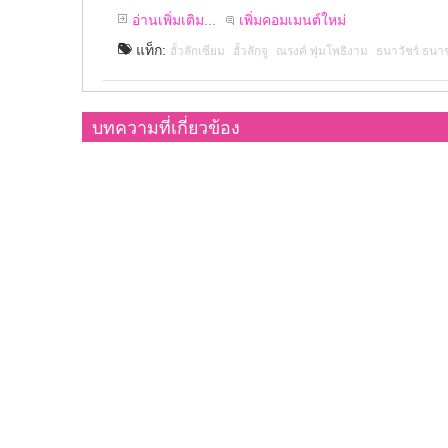
อ่านเพิ่มเติม...
เพิ่มคอมเมนต์ใหม่
แท็ก:
ฮั้วลักเซียม
ฮั้วลักจู
ณรงค์ พุ่มโพธิงาม
ธนาวัชร์ ธนา
บทความที่เกี่ยวข้อง