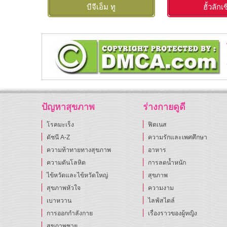
บีจีเอ็ม ทู
ฮั้วลักเ
ปัญหาสุขภาพ
ร่างกายดูดี
โรคมะเร็ง
ฟิตเนส
ดัชนี A-Z
ความรักและเพศศึกษา
ความท้าทายทางสุขภาพ
อาหาร
ความดันโลหิต
การลดน้ำหนัก
ไข้หวัดและไข้หวัดใหญ่
สุขภาพ
สุขภาพหัวใจ
ความงาม
เบาหวาน
ไลฟ์สไตล์
การออกกำลังกาย
เรื่องราวของผู้หญิง
สุขภาพชาย