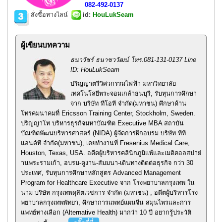
082-492-0137
สั่งซื้อทางไลน์
id
:
HouLukSeam
ผู้เขียนบทความ
ธนาวัชร์ ธนาชววัฒน์ โทร.081-131-0137 Line
ID: HouLukSeam
ปริญญาตรีวิศวกรรมไฟฟ้า มหาวิทยาลัย
เทคโนโลยีพระจอมเกล้าธนบุรี, รับทุนการศึกษา
จาก บริษัท ทีโอที จำกัด(มหาชน) ศึกษาด้าน
โทรคมนาคมที่ Ericsson Training Center, Stockholm, Sweden.
ปริญญาโท บริหารธุรกิจมหาบัณฑิต Executive MBA สถาบัน
บัณฑิตพัฒนบริหารศาสตร์ (NIDA) ผู้จัดการฝึกอบรม บริษัท ทีที
แอนด์ที จำกัด(มหาชน), เคยทำงานที่ Fresenius Medical Care,
Houston, Texas, USA. อดีตผู้บริหารคลินิกภูมิแพ้และเมดิคอลสปาย่
านพระรามเก้า, อบรม-ดูงาน-สัมมนา-เดินทางติดต่อธุรกิจ กว่า 30
ประเทศ, รับทุนการศึกษาหลักสูตร Advanced Management
Program for Healthcare Executive จาก โรงพยาบาลกรุงเทพ ใน
นาม บริษัท กรุงเทพดุสิตเวชการ จำกัด (มหาชน) , อดีตผู้บริหารโรง
พยาบาลกรุงเทพพัทยา, ศึกษาการแพทย์แผนจีน สมุนไพรและการ
แพทย์ทางเลือก (Alternative Health) มากว่า 10 ปี อยากรู้ประวัติ