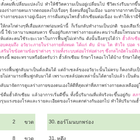
ที่เปลี่ยนแปลงไป ทำให้ชีวิตความเป็นอยู่เปลี่ยนไป ชีวิตเร่งรีบมากขึ้น 
ของร่างกายคนเราถดถอยลงไปเรื่อยๆ ยิ่งคนที่อยู่ในเมือง นอกจากอากาศเป็น
นฟูร่างกายของเราอยู่เนืองๆ การดื่มสมุนไพรฮั้วลักเซียมต่อเนื่อง จะทำให้เรามีชี
ห้กลไกต่างๆที่เสื่อมสภาพก่อนหน้านี้ ก็เริ่มกลับทำงานเป็นปกติ ของเสียเริ
ล่านี้ ใช้เวลานานพอสมควร ขึ้นอยู่กับสภาพร่างกายแต่ละคนว่าเสื่อมโทรม
ห้แต่ละคนใชัระยะเวลาในการฟื้นฟูไม่เท่ากัน ดังนั้นจึงสรุปได้ว่า
ฮั้วลักเซ
อบคลุมถึง อวัยวะภายในร่างกายทั้งหมด ได้แก่ ตับ ม้าม ไต หัวใจ ปอด 
มไขข้อตามข้อเข่าต่างๆ รวมทั้งระบบต่อมไร่ท่อต่างๆ ซึ่งกลไกอัตโนมัติเหล่า
รงนี้ พอจะทราบหรือยังครับว่า ฮั้วลักเซียม รักษาโรคอะไรได้บ้าง รักษาได้
ถฟื้นฟูกลับมาเป็นดั่งเดิมได้ แต่ถ้าเซลล์ของอวัยวะนั้นไม่ครบ ก็คงกลับเป็
งกายไม่สามารถฟื้นฟูกลับมาได้ เพราะเซลล์ปอดเหล่านั้นได้ตายไปแล้ว เป็นต้
้กลับมาจัดการดูแลร่างกายของตนเองให้ดีที่สุดเท่าที่สภาพร่างกายคงเหลืออย
ดื่มฮั้วลักเซียม แล้วอาการเริ่มดีขึ้น ทั้งนี้ปริมาณที่แท้จริงจะขึ้นอยู่กับ
สภา
วามรุนแรงของโรคและรายละเอียดของโรคแตกต่างกันออกไป ทำให้ปริมาณฮั้วลั
2
30.
ขวด
ฮอร์โมนบกพร่อง
8
31.
ขวด
หูตึง