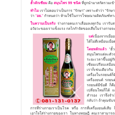
ฮั้วลักเซียม
คือ
สมุนไพร 99 ชนิด
ที่ถูกนำมาสกัดรวมเข้
ทำไม
เราไม่ตอบว่าเป็นการ "รักษา" เพราะคำว่า "รักษ
ว่า
"
อย.
"
กำหนดว่า ห้ามใช้ในการโฆษณาผลิตภัณฑ์ทาง
ในความเป็นจริง
ร่างกายคนเราเสื่อมลงทุกวัน เรารับ
อวัยวะของเราแข็งแรง กลไกกำจัดของเสียในร่างกายจะท
แต่
เนื่องจากเมื่
ได้ไม่ดีเหมือนเม
โดยหลักแล้ว
"ฮั
สมุนไพรแต่ละตัว
ระยะเวลาขึ้นอยู่
เซียมเปรียบเสมือนน
เราก็เช่นเดียวกั
เครื่องในรถยนต์ก
เครื่องยนต์ รถยนต
รถยนต์มีข้อดี ก็ค
เปลี่ยนใหม่ก็ได้ 
สำรอง เราจึงจำเป
กลับว่า ถ้าคุณขับ
การที่ร่างกายเราเป็นโรค หรือ การที่เครื่องยนต์เสีย ก
เอาใจใส่ร่างกายของเรา ในทางทฤษฎี คนเราสามารถอยู่