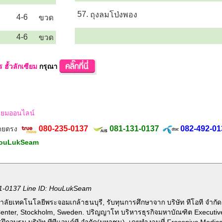
57.
ถุงลมโป่งพอง
4-6
ขวด
4-6
ขวด
 ฮั้วลักเซียม
กรุณา
ักเซียมออนไลน์
080-235-0137
081-131-0137
082-492-01
โดยตรง
ouLukSeam
1-0137 Line ID: HouLukSeam
ลัยเทคโนโลยีพระจอมเกล้าธนบุรี, รับทุนการศึกษาจาก บริษัท ทีโอที จำกั
Center, Stockholm, Sweden. ปริญญาโท บริหารธุรกิจมหาบัณฑิต Executi
รฝึกอบรม บริษัท ทีทีแอนด์ที จำกัด(มหาชน), เคยทำงานที่ Fresenius Medic