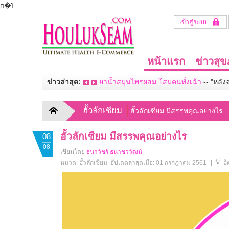
п�ї
เข้าสู่ระบบ
หน้าแรก
ข่าวสุ
ข่าวล่าสุด:
ยาน้ำสมุนไพรผสม โสมคนทั่งเฉ้า
--
"หลัง
ฮั้วลักเซียม
ฮั้วลักเซียม มีสรรพคุณอย่างไร
ฮั้วลักเซียม มีสรรพคุณอย่างไร
08
08
เขียนโดย
ธนาวัชร์ ธนาชววัฒน์
หมวด:
ฮั้วลักเซียม
อัปเดตล่าสุดเมื่อ: 01 กรกฎาคม 2561
|
ฮิ