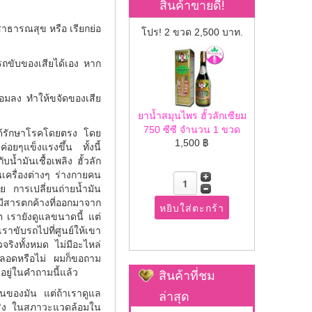
สินค้าขายดี!
ธารณสุข หรือ เรียกย่อ
โปร! 2 ขวด 2,500 บาท.
รถขับของเสียได้เอง หาก
สื่อมลง ทำให้ขจัดของเสีย
ยาน้ำสมุนไพร ฮั้วลักเซียม
750 ซีซี จำนวน 1 ขวด
่ได้รักษาโรคโดยตรง โดย
1,500 ฿
ยๆแข็งแรงขึ้น ทั้งนี้
้ำมันเชื้อเพลิง ฮั้วลัก
ันเครื่องต่างๆ ร่างกายคน
ลย การเปลี่ยนถ่ายน้ำมัน
มีสารตกค้างที่ออกมาจาก
ิต เรายังดูแลขนาดนี้ แต่
ราขับรถไปที่ศูนย์ให้เขา
วจริงทั้งหมด ไม่มีอะไหล่
ไปตลอดหรือไม่ ผมก็ขอถาม
สินค้าที่ชม
อยู่ในคำถามนี้แล้ว
ล่าสุด
งานของมัน แต่ถ้าเราดูแล
นจริง ในสภาวะแวดล้อมใน