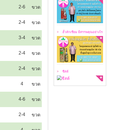
2-6
ขวด
ฮั้วลักเซียม คือ
สมุนไพร 99 ชนิด ...
2-4
ขวด
ฮั้วลักเซียม มีสรรพคุณอย่างไร
3-4
ขวด
สาเหตุของการเกิดซีสต์
2-4
ขวด
ซีสต์ คือ ...
2-4
ขวด
ซีสต์
4
ขวด
4-6
ขวด
2-4
ขวด
4