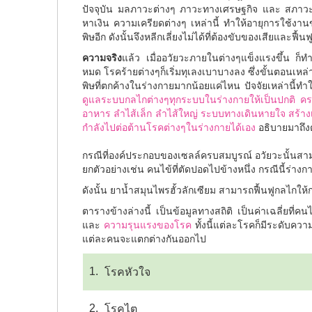
ปัจจุบัน มลภาวะต่างๆ ภาวะทางเศรษฐกิจ และ สภาวะสังคม
หาเงิน ความเครียดต่างๆ เหล่านี้ ทำให้อายุการใช้งาน
พิษอีก ดังนั้นจึงหลีกเลี่ยงไม่ได้ที่ต้องขับของเสียและฟื้
ความจริง
แล้ว เมื่ออวัยวะภายในต่างๆแข็งแรงขึ้น ก็ทำใ
หมด โรคร้ายต่างๆก็เริ่มทุเลงเบาบางลง ซึ่งขั้นตอนเห
พิษที่ตกค้างในร่างกายมากน้อยแค่ไหน ปัจจัยเหล่านี้ทำใ
ดูแลระบบกลไกต่างๆทุกระบบในร่างกายให้เป็นปกติ คร
อาหาร ลำไส้เล็ก ลำไส้ใหญ่ ระบบทางเดินหายใจ สร้างเสริ
กำลังไปต่อต้านโรคต่างๆในร่างกายได้เอง
อธิบายมาถึงต
กรณีที่องค์ประกอบของเซลล์ครบสมบูรณ์ อวัยวะนั้นสามาร
ยกตัวอย่างเช่น คนไข้ที่ตัดปอดไปข้างหนึ่ง กรณีนี้ร่า
ดังนั้น ยาน้ำสมุนไพรฮั้วลักเซียม สามารถฟื้นฟูกลไกให
ตารางข้างล่างนี้ เป็นข้อมูลทางสถิติ เป็นค่าเฉลี่ยที่คนไข้
และ
ความรุนแรงของโรค
ทั้งนี้แต่ละโรคก็มีระดับค
แต่ละคนจะแตกต่างกันออกไป
1.
โรคหัวใจ
2.
โรคไต