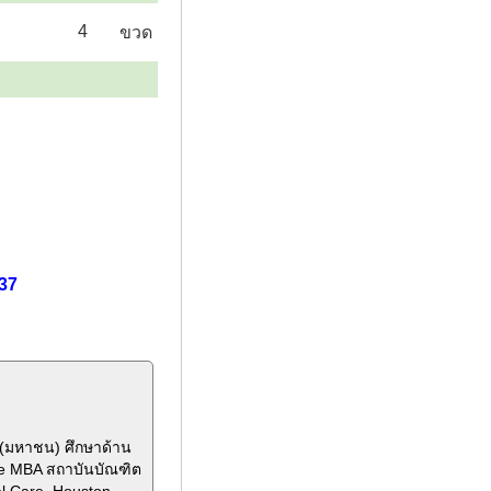
4
ขวด
37
ด(มหาชน) ศึกษาด้าน
ve MBA สถาบันบัณฑิต
al Care, Houston,