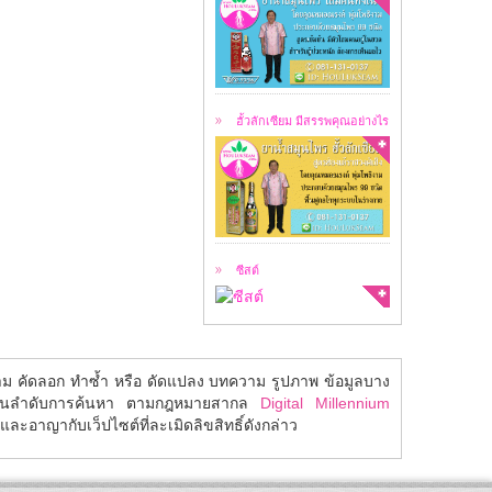
ฮั้วลักเซียม คือ
สมุนไพร 99 ชนิด ...
ฮั้วลักเซียม มีสรรพคุณอย่างไร
สาเหตุของการเกิดซีสต์
ซีสต์ คือ ...
ซีสต์
้าม คัดลอก ทำซ้ำ หรือ ดัดแปลง บทความ รูปภาพ ข้อมูลบาง
ในลำดับการค้นหา ตามกฎหมายสากล
Digital Millennium
ละอาญากับเว็ปไซต์ที่ละเมิดลิขสิทธิ์ดังกล่าว