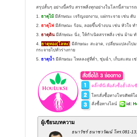
สรุปสั้นๆ อย่างนี้ครับ สรรพสิ่งทุกอย่างในโลกนี้สามา
1.
ธาตุไม้
มีลักษณะ เจริญงอกงาม, แผ่กระจาย เช่น ตับ ย
2.
ธาตุไฟ
มีลักษณะ ร้อน, ลอยขึ้นข้างบน เช่น หัวใจ ท
3.
ธาตุดิน
มีลักษณะ นิ่ง, ให้กำเนิดสรรพสิ่ง เช่น ม้า
4.
ธาตุทอง(โลหะ)
มีลักษณะ สะอาด, เปลี่ยนแปลงไปมา, 
กระจายไปทั่วร่างกาย
5.
ธาตุน้ำ
มีลักษณะ ไหลลงสู่ที่ต่ำ, ชุ่มฉ่ำ, เก็บสะสม เ
คลิ๊กที่นี่เพื่อสั่งซื้อฮั้วล
โทรสั่งซื้อทางโทรศัพท์
สั่งซื้อทางไลน์
id
:
H
ผู้เขียนบทความ
ธนาวัชร์ ธนาชววัฒน์ โทร.081-13