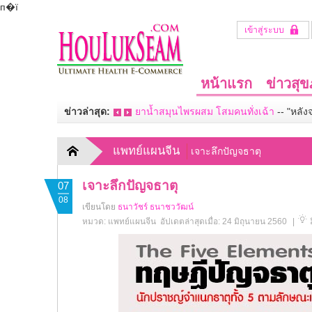
п�ї
เข้าสู่ระบบ
หน้าแรก
ข่าวสุ
ข่าวล่าสุด:
ยาน้ำสมุนไพรผสม โสมคนทั่งเฉ้า
--
"หลัง
แพทย์แผนจีน
เจาะลึกปัญจธาตุ
เจาะลึกปัญจธาตุ
07
08
เขียนโดย
ธนาวัชร์ ธนาชววัฒน์
หมวด:
แพทย์แผนจีน
อัปเดตล่าสุดเมื่อ: 24 มิถุนายน 2560
|
ฮ