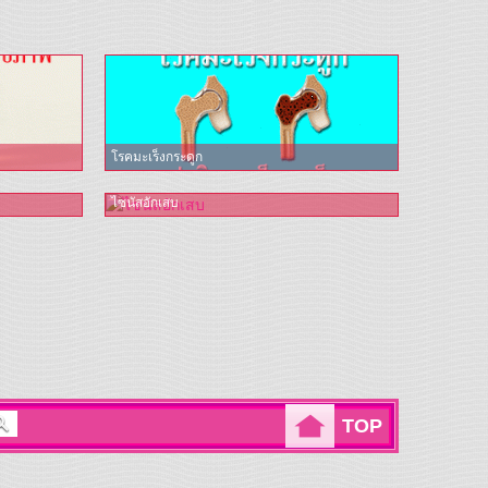
โรคมะเร็งกระดูก
ไซนัสอักเสบ
TOP