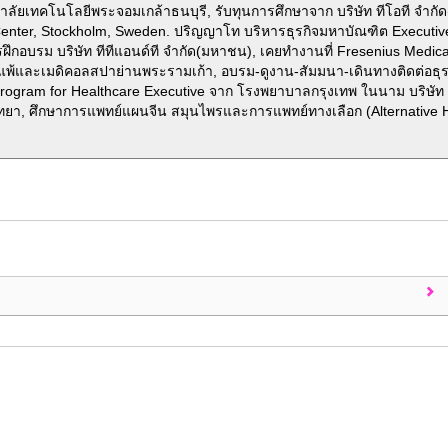
ลัยเทคโนโลยีพระจอมเกล้าธนบุรี, รับทุนการศึกษาจาก บริษัท ทีโอที จำกั
Center, Stockholm, Sweden. ปริญญาโท บริหารธุรกิจมหาบัณฑิต Executi
รฝึกอบรม บริษัท ทีทีแอนด์ที จำกัด(มหาชน), เคยทำงานที่ Fresenius Medic
ูมิแพ้และเมดิคอลสปาย่านพระรามเก้า, อบรม-ดูงาน-สัมมนา-เดินทางติดต่อธุร
ogram for Healthcare Executive จาก โรงพยาบาลกรุงเทพ ในนาม บริษัท 
ทยา, ศึกษาการแพทย์แผนจีน สมุนไพรและการแพทย์ทางเลือก (Alternative He