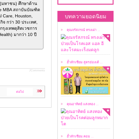
ด(มหาชน) ศึกษาด้าน
คุณจรัสภรณ์ ทรงเผ่า
ve MBA สถาบันบัณฑิต
ป่วยเป็นโรคเอส แอล อี
บทความยอดนิยม
al Care, Houston,
...
กิจ กว่า 30 ประเทศ,
กรุงเทพดุสิตเวชการ
คุณจรัสภรณ์ ทรงเผ่า ...
alth) มากว่า 10 ปี
เป็น ยาน้ำสมุนไพร
สูตรต้นตำรับฮ่องเต้ ...
ฮั้วลักเซียม สูตรฮ่องเต้ ...
JComments
อาทิตย์ แสงทอง ป่วย
เป็นโรคต่อมลูกหมาก
ต่อไป
โต ...
คุณอาทิตย์ แสงทอง ...
ลิขสิทธิ์ผมชื่อ ธนาวัชร์
ธนาชววัฒน์ ...
ฮั้วลักเซียม.คอม ...