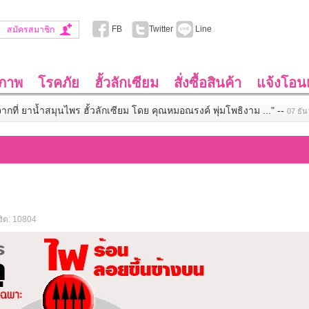
FB
Twitter
Line
สมัครสมาชิก
ขภาพ
โรคภัย
ฮั้วลักเซียม
สั่งซื้อสินค้า
แจ้งโอนเ
จากที่ ยาน้ำสมุนไพร ฮั้วลักเซียม โดย คุณหมอณรงค์ พุ่มโพธิงาม ..."
--
07 ธั
ิต: 10804